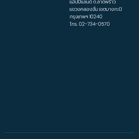
แฮปปี้แลนด์ ถ.ลาดพร้าว
แขวงคลองจั่น เขตบางกะปิ
กรุงเทพฯ 10240
โทร.
02-734-0570