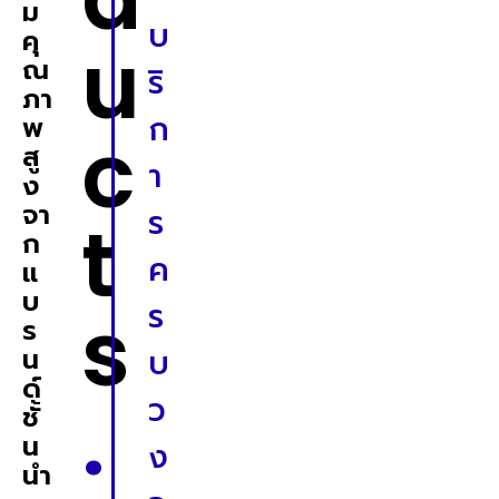
ม
บ
คุ
u
ณ
ริ
ภา
ก
พ
c
สู
า
ง
จา
ร
t
ก
ค
แ
บ
s
ร
ร
น
บ
ด์
.
ว
ชั้
น
ง
นำ