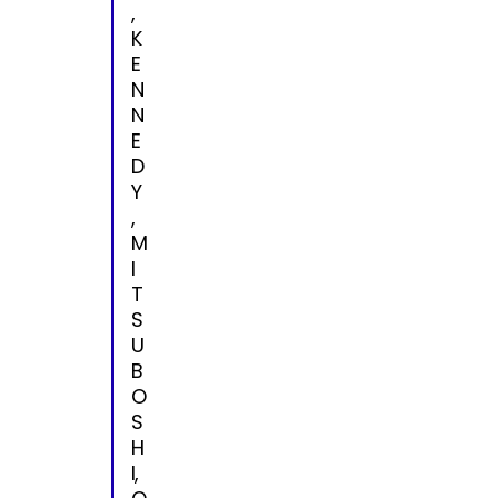
,
K
E
N
N
E
D
Y
,
M
I
T
S
U
B
O
S
H
I,