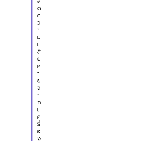
ล
ด
ค
ว
า
ม
เ
สี
ย
ห
า
ย
จ
า
ก
เ
ค
รื่
อ
ง