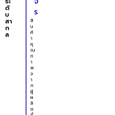
จ
ระ
ดั
ร
บ
สา
สิ
น
ก
ค้
ล
า
คุ
ณ
ภ
า
พ
จ
า
ก
ผู้
ผ
ลิ
ต
ชั้