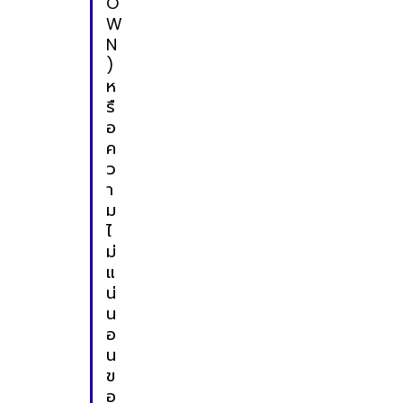
O
W
N
)
ห
รื
อ
ค
ว
า
ม
ไ
ม่
แ
น่
น
อ
น
ข
อ