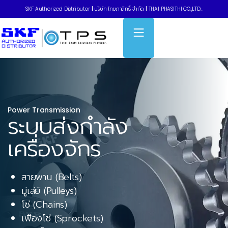
SKF Authorized Distributor
|
บริษัท ไทยภาสิทธิ์ จำกัด
|
THAI PHASITHI CO.,LTD..
Power Transmission
ระบบส่งกำลัง
เครื่องจักร
สายพาน (Belts)
มู่เล่ย์ (Pulleys)
โซ่ (Chains)
เฟืองโซ่ (Sprockets)