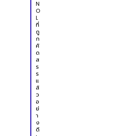
N
O
L
ที่
ถู
ก
คั
ด
ส
ร
ร
แ
ล้
ว
อ
ย่
า
ง
ดี