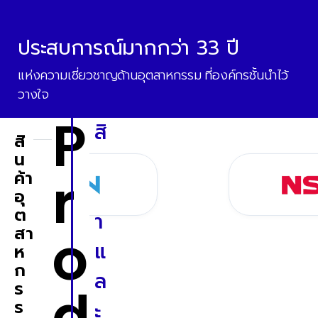
ประสบการณ์มากกว่า 33 ปี
แห่งความเชี่ยวชาญด้านอุตสาหกรรม ที่องค์กรชั้นนำไว้
วางใจ
P
สิ
สิ
น
น
r
ค้า
ค้
อุ
ต
า
o
สา
แ
ห
ก
ล
ร
d
ร
ะ