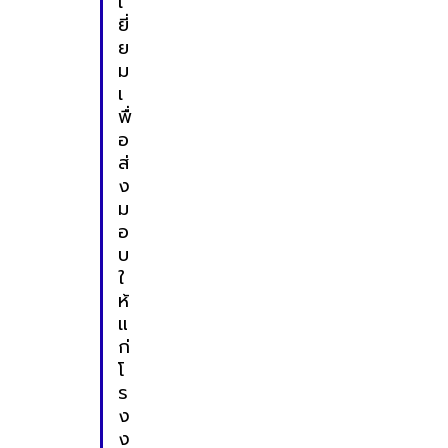
เ
ยี่
ย
ม
เ
พื่
อ
ส่
ง
ม
อ
บ
ใ
ห้
แ
ก่
โ
ร
ง
ง