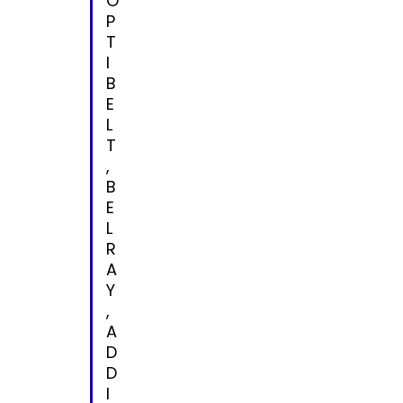
O
P
T
I
B
E
L
T
,
B
E
L
R
A
Y
,
A
D
D
I