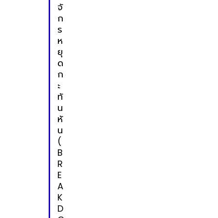
จั
ก
ร
ห
ยุ
ด
ก
ะ
ทั
น
หั
น
(
B
R
E
A
K
D