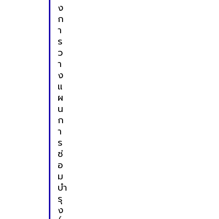
ง
ก
า
ร
ว
า
ง
แ
ผ
น
ก
า
ร
ซ่
อ
ม
บำ
รุ
ง