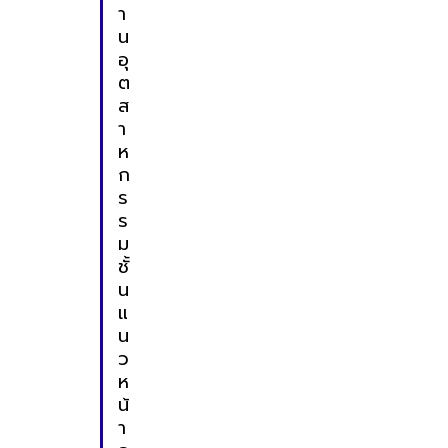
า
น
อุ
ต
ส
า
ห
ก
ร
ร
ม
ชั้
น
แ
น
ว
ห
น้
า