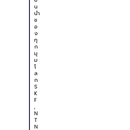
น
นำ
ข
อ
ง
ทุ
ก
มุ
ม
โ
ล
ก
S
K
F
,
N
T
N