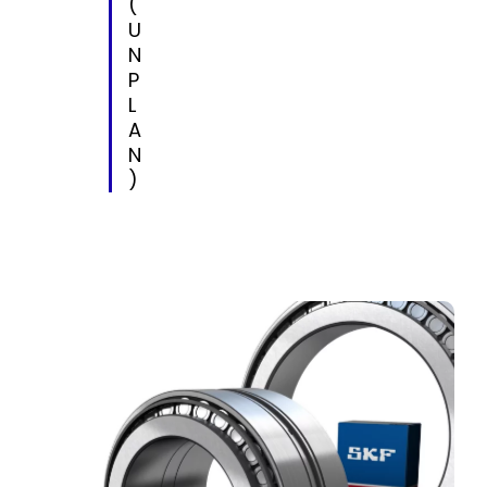
(
U
N
P
L
A
N
)