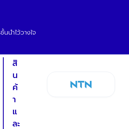
ั้นนำไว้วางใจ
สิ
น
ค้
า
แ
ละ