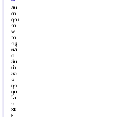
สิน
ค้า
คุณ
ภา
พ
จา
กผู้
ผลิ
ต
ชั้น
นำ
ขอ
ง
ทุก
มุม
โล
ก
SK
F,