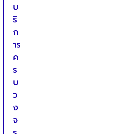
บ
ริ
ก
าร
ค
ร
บ
ว
ง
จ
ร