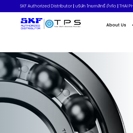
SKF Authorized Distributor
|
บริษัท ไทยภาสิทธิ์ จำกัด
|
THAI PH
About Us
Power Transmission
ระบบส่งกำลั
เครื่องจักร
สายพาน (Belts)
มู่เล่ย์ (Pulleys)
โซ่ (Chains)