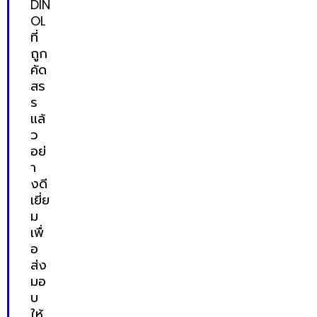
DIN
OL
ที่
ถูก
คัด
สร
ร
แล้
ว
อย่
า
งดี
เยี่ย
ม
เพื่
อ
ส่ง
มอ
บ
ให้