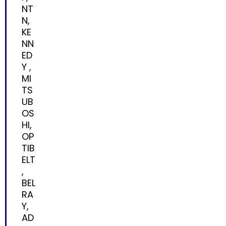
NT
N,
KE
NN
ED
Y ,
MI
TS
UB
OS
HI,
OP
TIB
ELT
,
BEL
RA
Y,
AD