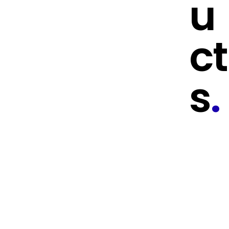
u
ct
s
.