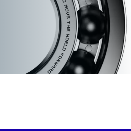
เฟืองโซ่ (Sprockets)
คับปลิ้ง (Couplings)
บูช (Bushings and Hubs)
See Products