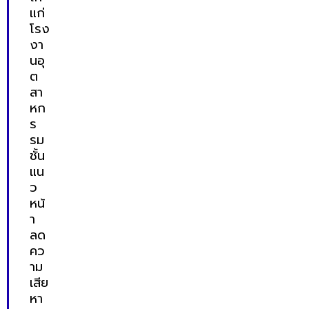
แก่
โรง
งา
นอุ
ต
สา
หก
ร
รม
ชั้น
แน
ว
หน้
า
ลด
คว
าม
เสีย
หา