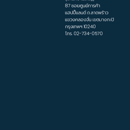
87 ซอยศูนย์การค้า
แฮปปี้แลนด์ ถ.ลาดพร้าว
แขวงคลองจั่น เขตบางกะปิ
กรุงเทพฯ 10240
โทร.
02-734-0570