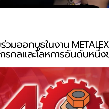
ียมร่วมออกบูธในงาน METAL
จักรกลและโลหการอันดับหนึ่