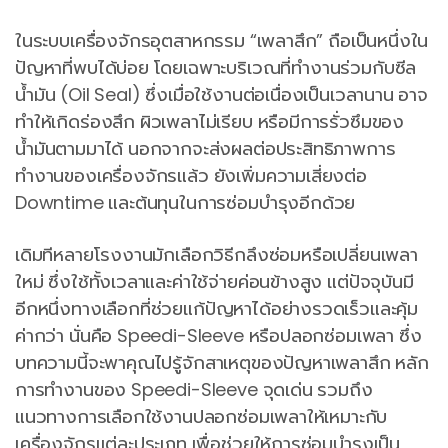
ในระบบเครื่องจักรอุตสาหกรรม “เพลาสึก” ถือเป็นหนึ่งใน
ปัญหาที่พบได้บ่อย โดยเฉพาะบริเวณที่ทำงานร่วมกับซีล
น้ำมัน (Oil Seal) ซึ่งเมื่อใช้งานต่อเนื่องเป็นเวลานาน อาจ
ทำให้เกิดร่องสึก ผิวเพลาไม่เรียบ หรือมีการรั่วซึมของ
น้ำมันตามมาได้ นอกจากจะส่งผลต่อประสิทธิภาพการ
ทำงานของเครื่องจักรแล้ว ยังเพิ่มความเสี่ยงต่อ
Downtime และต้นทุนในการซ่อมบำรุงอีกด้วย
เดิมทีหลายโรงงานมักเลือกวิธีกลึงซ่อมหรือเปลี่ยนเพลา
ใหม่ ซึ่งใช้ทั้งเวลาและค่าใช้จ่ายค่อนข้างสูง แต่ปัจจุบันมี
อีกหนึ่งทางเลือกที่ช่วยแก้ปัญหาได้อย่างรวดเร็วและคุ้ม
ค่ากว่า นั่นคือ Speedi-Sleeve หรือปลอกซ่อมเพลา ซึ่ง
บทความนี้จะพาคุณไปรู้จักสาเหตุของปัญหาเพลาสึก หลัก
การทำงานของ Speedi-Sleeve จุดเด่น รวมถึง
แนวทางการเลือกใช้งานปลอกซ่อมเพลาให้เหมาะกับ
เครื่องจักรแต่ละประเภท เพื่อช่วยให้การซ่อมบำรุงเป็น