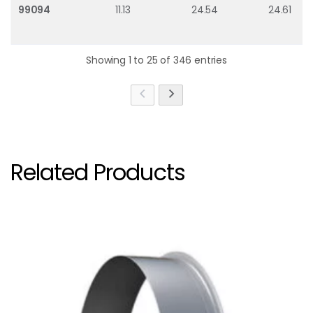
99094
11.13
24.54
24.61
Showing 1 to 25 of 346 entries
Related Products