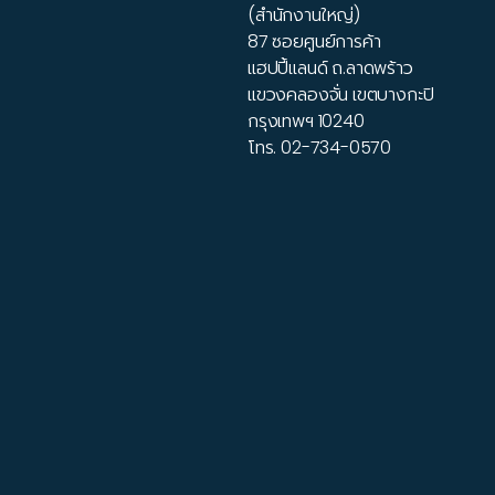
(สำนักงานใหญ่)
87 ซอยศูนย์การค้า
แฮปปี้แลนด์ ถ.ลาดพร้าว
แขวงคลองจั่น เขตบางกะปิ
กรุงเทพฯ 10240
โทร.
02-734-0570