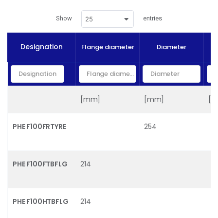
Show
entries
25
B
Designation
Flange diameter
Diameter
[mm]
[mm]
[
PHE F100FRTYRE
254
PHE F100FTBFLG
214
PHE F100HTBFLG
214