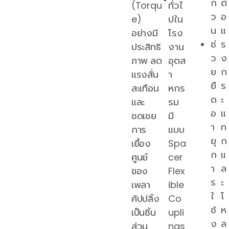
ก
ต่
(Torqu
ทั่วไ
ว
อ
e)
ปใน
น
แ
อย่างมี
โรง
ช่
ร
ประสิทธิ
งาน
ว
ง
ภาพ ลด
อุตส
ย
ก
แรงสั่น
า
ยื
ร
สะเทือน
หกร
ด
ะ
และ
รม
อ
แ
ชดเชย
มี
า
ท
การ
แบบ
ยุ
ก
เยื้อง
Spa
ก
แ
ศูนย์
cer
า
ล
ของ
Flex
ร
ะ
เพลา
ible
ใ
โ
คัปปลิ้ง
Co
ช้
ห
เป็นชิ้น
upli
ง
ล
ส่วน
ngs