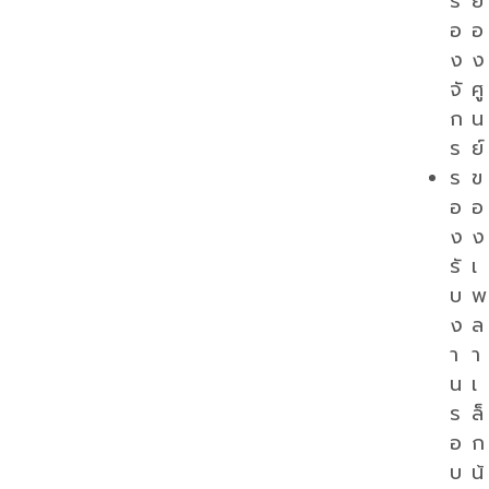
รื่
ยื้
อ
อ
ง
ง
จั
ศู
ก
น
ร
ย์
ร
ข
อ
อ
ง
ง
รั
เ
บ
พ
ง
ล
า
า
น
เ
ร
ล็
อ
ก
บ
น้