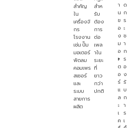
า
ด
สำคัญ
สำห
น
ก
ใน
รับ
ข
ร
เครื่องจั
ต้อง
อ
ะ
กร
การ
ง
ช
โรงงาน
ต่อ
ม
า
เช่น ปั๊ม
เพล
อ
ก
มอเตอร์
าใน
เ
ร
พัดลม
ระยะ
ต
อ
คอมเพร
ที่
อ
ง
สเซอร์
ยาว
ร์
รั
และ
กว่า
แ
บ
ระบบ
ปกติ
ล
ก
สายการ
ะ
า
ผลิต
เ
ร
ค
เ