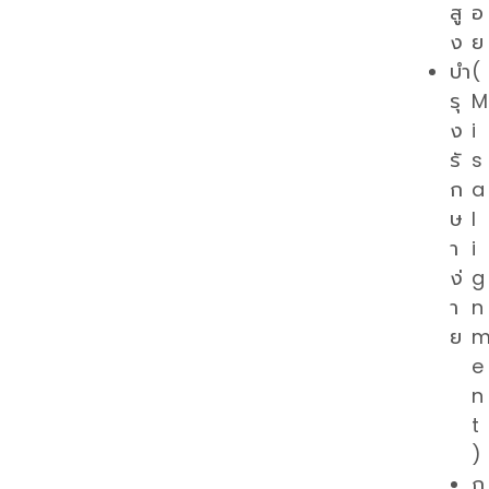
สู
อ
ง
ย
บำ
(
รุ
M
ง
i
รั
s
ก
a
ษ
l
า
i
ง่
g
า
n
ย
e
n
t
)
ถ