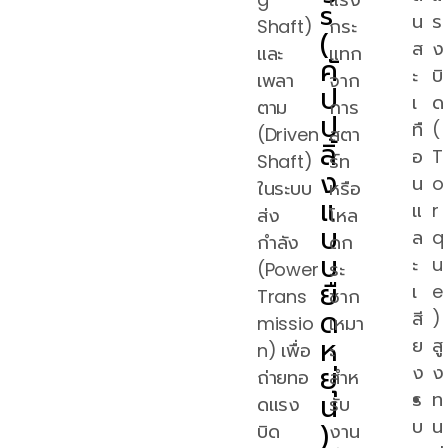
s
น
ร
Shaft)
กระ
(
ส
ง
และ
แทก
คั
ะ
บิ
เพลา
จาก
ป
เ
ด
ตาม
การ
ป
ทื
(
(Driven
สตา
ลิ้
อ
T
Shaft)
ร์ท
ง
น
o
ในระบบ
หรือ
แ
แ
r
ส่ง
โหล
บ
ล
q
กำลัง
ดก
บ
ะ
u
(Power
ระ
ยื
เ
e
Trans
ชาก
ด
สี
)
missio
เหมา
ห
ย
สู
n) เพื่อ
ะ
ยุ่
ง
ง
ถ่ายทอ
สำห
น
ร
ท
ดแรง
รับ
)
บ
น
บิด
งาน