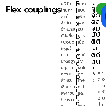
F
บริษัท
ออก
ข
Flex couplings
คุ
คุ
l
ไทยภา
แบบ
อ
ณ
ณ
e
สิทธิ์
เพื่อ
ใ
ส
ส
x
จำกัด
รอง
บ
ม
ม
i
จำหน่าย
รับ
เ
บั
บั
b
คัปปลิ้ง
การ
ส
ติ
ติ
l
(Coupl
เยื้อ
น
เ
เ
e
ings)
ง
อ
ด่
ด่
C
ตาม
ศูนย์
ร
น
น
มาตรฐา
o
(Mi
า
นอุตสา
sali
ค
u
ล
ร
หกรรม
gn
า
p
ด
อ
สำหรับ
me
:
l
แ
ง
เชื่อมต่อ
nt)
i
ร
รั
เพลาขับ
และ
n
ง
บ
(Drivin
ลด
g
สั่
แ
g
แรง