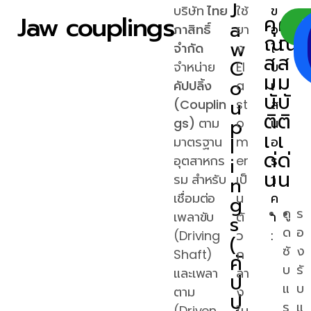
J
บริษัท
ไทย
ใช้
ข
Jaw couplings
คุ
คุ
a
ภาสิทธิ์
ยา
อ
ณ
ณ
w
จำกัด
ง
ใ
ส
ส
C
จำหน่าย
El
บ
ม
ม
o
คัปปลิ้ง
a
เ
บั
บั
u
(Couplin
st
ส
ติ
ติ
p
gs)
ตาม
o
น
เ
เ
l
มาตรฐาน
m
อ
ด่
ด่
i
อุตสาหกร
er
ร
น
น
รม สำหรับ
n
เป็
า
เชื่อมต่อ
น
ค
g
ดู
ร
เพลาขับ
ตั
า
s
ด
อ
(Driving
ว
:
(
ซั
ง
Shaft)
ก
คั
บ
รั
และเพลา
ลา
ป
แ
บ
ตาม
ง
ป
ร
แ
(Driven
ใน