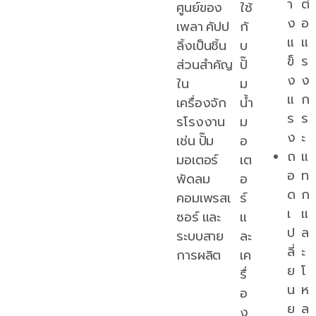
า
ต่
ศูนย์ของ
ใช้
ง
อ
เพลา คัปป
กั
แ
แ
ลิ้งเป็นชิ้น
บ
ข็
ร
ส่วนสำคัญ
ปั๊
ง
ง
ใน
ม
แ
ก
เครื่องจัก
น้ำ
ร
ร
รโรงงาน
ม
ง
ะ
เช่น ปั๊ม
อ
ถ
แ
มอเตอร์
เต
อ
ท
พัดลม
อ
ด
ก
คอมเพรสเ
ร์
เ
แ
ซอร์ และ
แ
ป
ล
ระบบสาย
ละ
ลี่
ะ
การผลิต
เค
ย
โ
รื่
น
ห
อ
ย
ล
ง