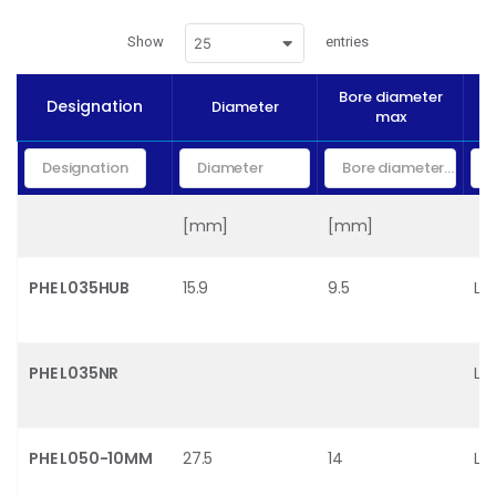
Show
entries
25
Bore diameter
Designation
Diameter
max
[mm]
[mm]
PHE L035HUB
15.9
9.5
L0
PHE L035NR
L0
PHE L050-10MM
27.5
14
L0