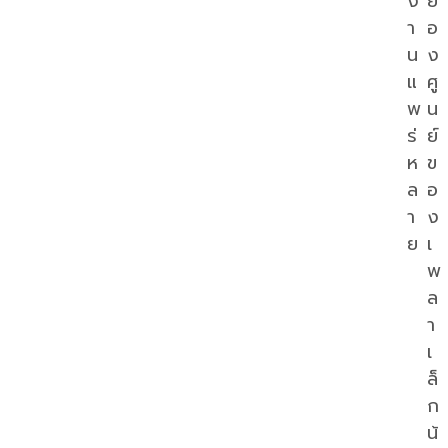
ง
ยื้
า
อ
น
ง
แ
ศู
พ
น
ร่
ย์
ห
ข
ล
อ
า
ง
ย
เ
พ
ล
า
เ
ล็
ก
น้