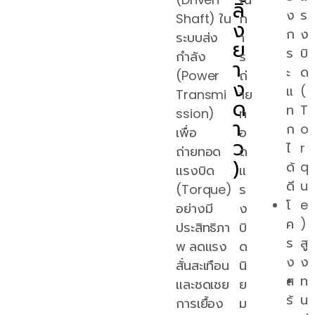
ลิ้
ง
ร
Shaft) ใน
ก
ง
ก
ง
ระบบส่ง
า
ย
ร
บิ
กำลัง
ร
า
ะ
ด
(Power
ถ่
ง
แ
(
Transmi
าย
ด
ท
T
ssion)
ท
า
ก
o
เพื่อ
อ
ว
ไ
r
ถ่ายทอด
ด
)
ด้
q
แรงบิด
แ
ดี
u
(Torque)
ร
โ
e
อย่างมี
ง
ค
)
ประสิทธิภา
บิ
ร
สู
พ ลดแรง
ด
ง
ง
สั่นสะเทือน
นิ
ส
ท
และชดเชย
ย
ร้
น
การเยื้อง
ม