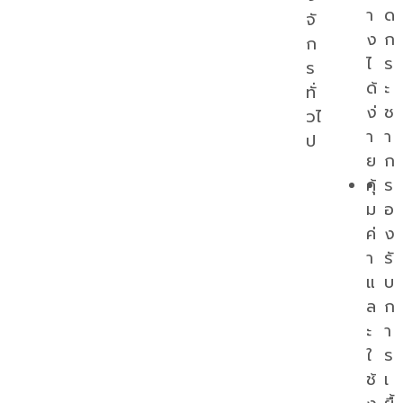
า
ด
จั
ง
ก
ก
ไ
ร
ร
ด้
ะ
ทั่
ง่
ช
วไ
า
า
ป
ย
ก
คุ้
ร
ม
อ
ค่
ง
า
รั
แ
บ
ล
ก
ะ
า
ใ
ร
ช้
เ