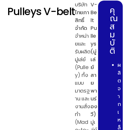
บริษัท
V-
Pulleys V-belt
คุ
ไทยภา
Be
ณ
สิทธิ์
lt
ส
จำกัด
Pu
ม
จำหน่า
lle
บั
ยและ
ys
ติ
รับผลิต
(มู่
มู่เล่ย์
เล่
ผ
(Pulle
ย์
ลิ
y) ทั้ง
สา
ต
แบบ
ย
จ
มาตรฐ
พา
า
าน และ
นร่
ก
งานสั่ง
อง
เ
ทำ
วี)
ห
(Mad
มู่เ
ล็
e-to-
ล่ย์