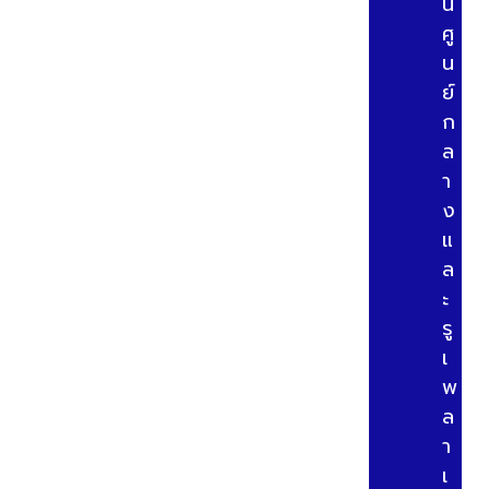
น
ศู
น
ย์
ก
ล
า
ง
แ
ล
ะ
รู
เ
พ
ล
า
เ