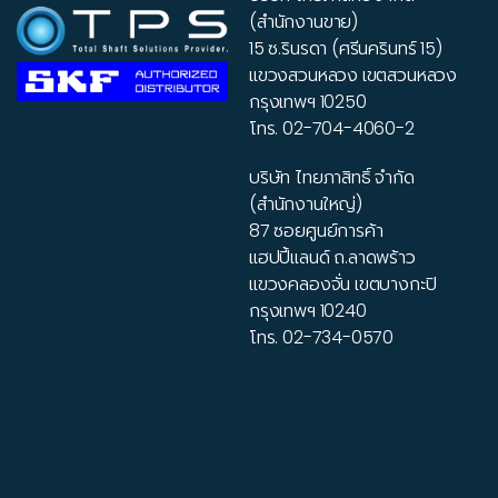
(สำนักงานขาย)
Pulley Narrow Wedge
15 ซ.รินรดา (ศรีนครินทร์ 15)
03
แขวงสวนหลวง เขตสวนหลวง
กรุงเทพฯ 10250
โทร.
02-704-4060-2
Pulleys V-belt – Pulley Narrow Wedge
บริษัท ไทยภาสิทธิ์ จำกัด
(สำนักงานใหญ่)
87 ซอยศูนย์การค้า
แฮปปี้แลนด์ ถ.ลาดพร้าว
แขวงคลองจั่น เขตบางกะปิ
กรุงเทพฯ 10240
โทร.
02-734-0570