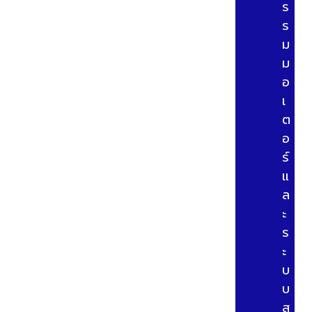
ร
ร
ม
ม
อ
เ
ต
อ
ร์
แ
ล
ะ
ร
ะ
บ
บ
ส