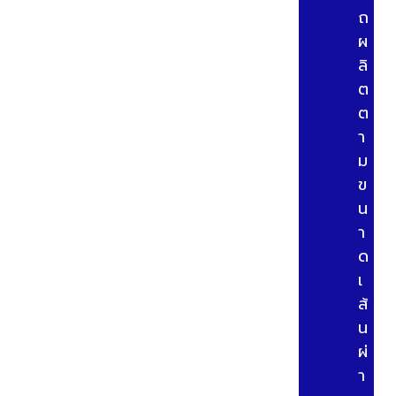
ถ
ผ
ลิ
ต
ต
า
ม
ข
น
า
ด
เ
ส้
น
ผ่
า