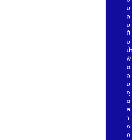
ม
ล
ม
ปั๊
ม
น้ำ
พั
ด
ล
ม
อุ
ต
ส
า
ห
ก