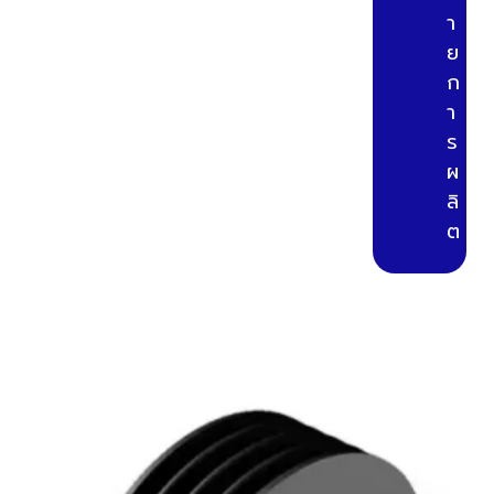
า
ย
ก
า
ร
ผ
ลิ
ต