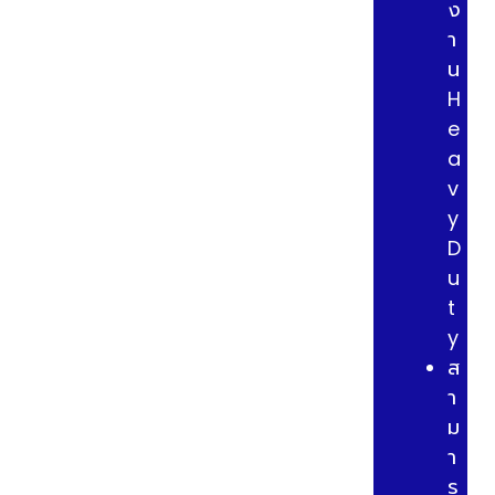
ง
า
น
H
e
a
v
y
D
u
t
y
ส
า
ม
า
ร