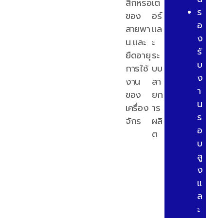
สึกหรอ
เต
ร
ของ
อร์
อ
สายพา
แล
ง
น และ
ะ
รั
ยืดอายุ
ระ
บ
การใช้
บบ
ง
งาน
สา
า
ของ
ยก
น
เครื่อง
าร
ร
จักร
ผลิ
อ
ต
บ
สู
ง
แ
ล
ะ