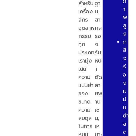
ภ
สำหรับ
ฐา
า
เครื่อง
น
พ
จักร
สา
สู
อุตสาห
กล
ง
กรรม
รอ
ก
ทุก
ง
ลึ
ประเภท
รับ
ง
เรามุ่ง
หน้
ร่
เน้น
า
อ
ความ
ตัด
ง
แม่นยำ
สา
แ
ของ
ยพ
ม่
ขนาด
าน
น
ความ
เช่
ยำ
สมดุล
น,
ล
ในการ
เห
ด
หมุน
มาะ