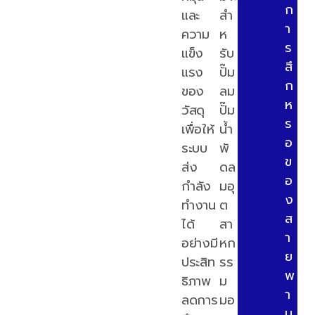
ก
และ
สำ
า
ความ
ห
ร
แข็ง
รับ
สึ
แรง
ปั๊ม
ก
ของ
ลม
ห
วัสดุ
ปั๊ม
ร
เพื่อให้
น้ำ
อ
ระบบ
พั
ข
ส่ง
ดล
อ
กำลัง
มอุ
ง
ทำงาน
ต
ส
ได้
สา
า
อย่างมี
หก
ย
ประสิท
รร
พ
ธิภาพ
ม
า
ลดการ
มอ
น