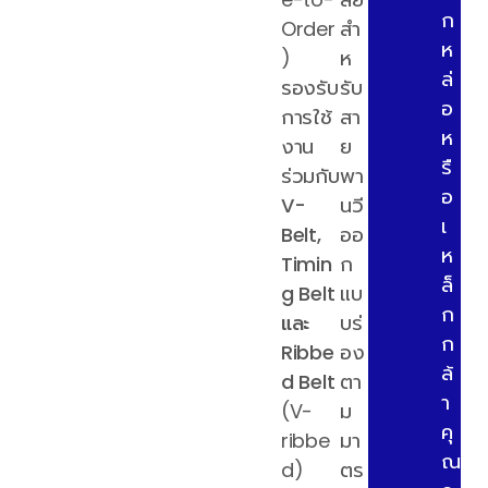
ก
Order
สำ
ห
)
ห
ล่
รองรับ
รับ
อ
การใช้
สา
ห
งาน
ย
รื
ร่วมกับ
พา
อ
V-
นวี
เ
Belt,
ออ
ห
Timin
ก
ล็
g Belt
แบ
ก
และ
บร่
ก
Ribbe
อง
ล้
d Belt
ตา
า
(V-
ม
คุ
ribbe
มา
ณ
d)
ตร