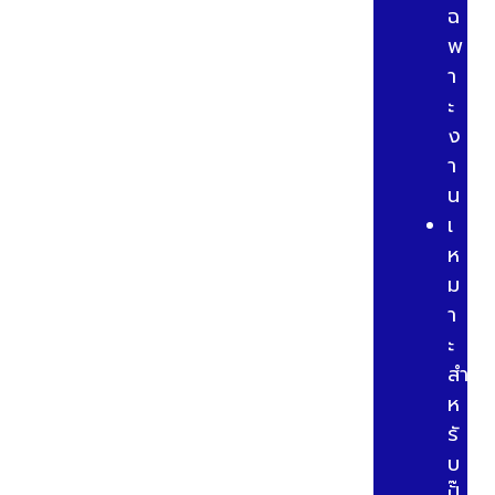
ฉ
พ
า
ะ
ง
า
น
เ
ห
ม
า
ะ
สำ
ห
รั
บ
ปั๊