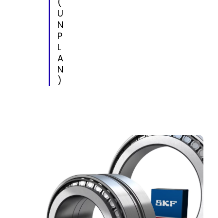
(
U
N
P
L
A
N
)