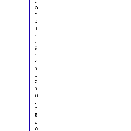
ล
ด
ค
ว
า
ม
เ
สี
ย
ห
า
ย
จ
า
ก
เ
ค
รื่
อ
ง