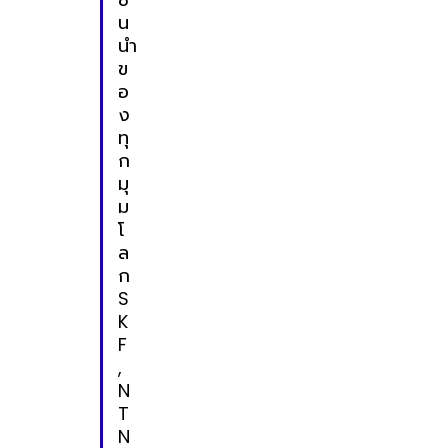
น
นำ
ข
อ
ง
ทุ
ก
มุ
ม
โ
ล
ก
S
K
F
,
N
T
N