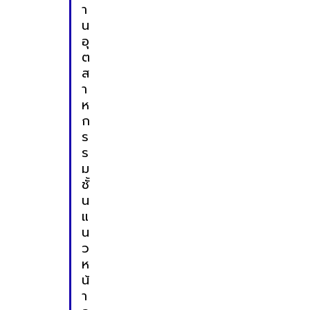
า
น
อุ
ต
ส
า
ห
ก
ร
ร
ม
ชั้
น
แ
น
ว
ห
น้
า