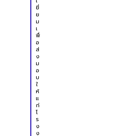
เ
ยี่
ย
ม
เ
พื่
อ
ส่
ง
ม
อ
บ
ใ
ห้
แ
ก่
โ
ร
ง
ง