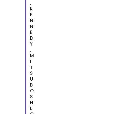
,
K
E
N
N
E
D
Y
,
M
I
T
S
U
B
O
S
H
I,