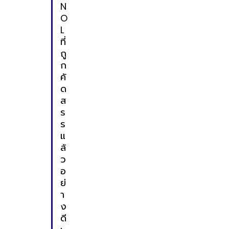
N
O
L
ที่
ถู
ก
คั
ด
ส
ร
ร
แ
ล้
ว
อ
ย่
า
ง
ดี