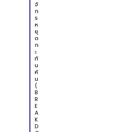
จั
ก
ร
ห
ยุ
ด
ก
ะ
ทั
น
หั
น
(
B
R
E
A
K
D