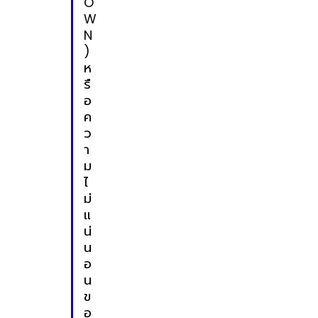
O
W
N
)
ห
รื
อ
ค
ว
า
ม
ไ
ม่
แ
น่
น
อ
น
ข
อ