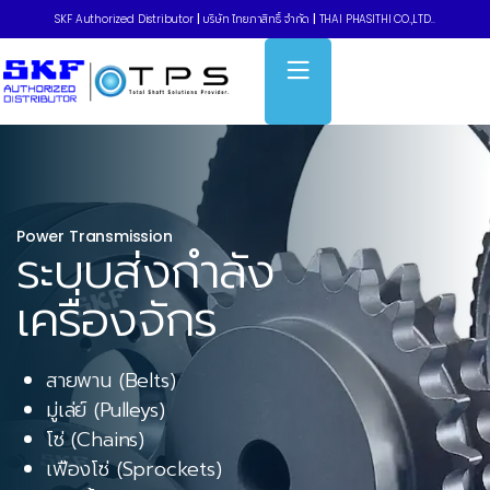
SKF Authorized Distributor
|
บริษัท ไทยภาสิทธิ์ จำกัด
|
THAI PHASITHI CO.,LTD..
Power Transmission
ระบบส่งกำลัง
เครื่องจักร
สายพาน (Belts)
มู่เล่ย์ (Pulleys)
โซ่ (Chains)
เฟืองโซ่ (Sprockets)