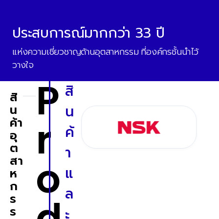
ประสบการณ์มากกว่า 33 ปี
แห่งความเชี่ยวชาญด้านอุตสาหกรรม ที่องค์กรชั้นนำไว้
วางใจ
P
สิ
สิ
น
น
r
ค้า
ค้
อุ
ต
า
o
สา
แ
ห
ก
ล
ร
d
ร
ะ