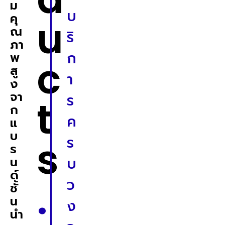
ม
บ
คุ
u
ณ
ริ
ภา
ก
พ
c
สู
า
ง
จา
ร
t
ก
ค
แ
บ
s
ร
ร
น
บ
ด์
.
ว
ชั้
น
ง
นำ