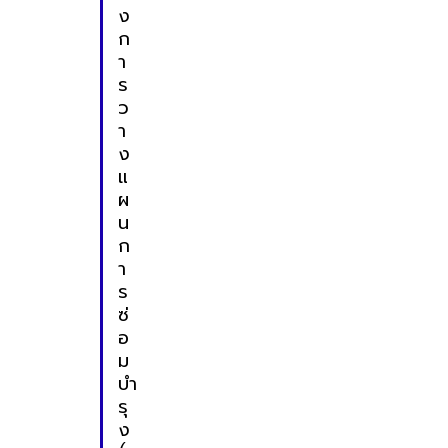
ง
ก
า
ร
ว
า
ง
แ
ผ
น
ก
า
ร
ซ่
อ
ม
บำ
รุ
ง