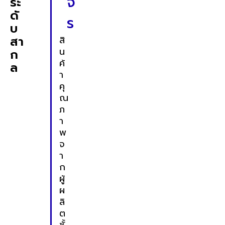
จ
ระ
ดั
ร
บ
สา
สิ
น
ก
ค้
ล
า
คุ
ณ
ภ
า
พ
จ
า
ก
ผู้
ผ
ลิ
ต
ชั้