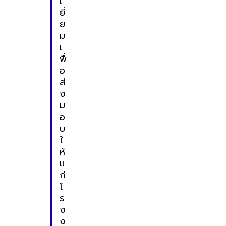
เ
ยี่
ย
ม
เ
พื่
อ
ส่
ง
ม
อ
บ
ใ
ห้
แ
ก่
โ
ร
ง
ง