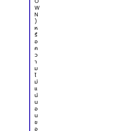
O
W
N
)
ห
รื
อ
ค
ว
า
ม
ไ
ม่
แ
น่
น
อ
น
ข
อ