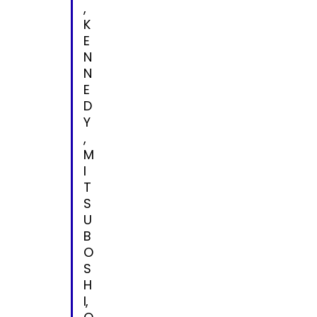
,
K
E
N
N
E
D
Y
,
M
I
T
S
U
B
O
S
H
I,