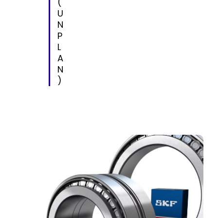
(
U
N
P
L
A
N
)