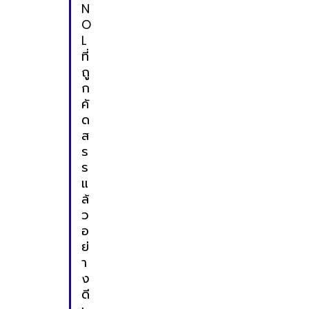
N
O
L
ที่
ถู
ก
คั
ด
ส
ร
ร
แ
ล้
ว
อ
ย่
า
ง
ดี