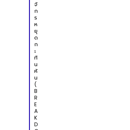
จั
ก
ร
ห
ยุ
ด
ก
ะ
ทั
น
หั
น
(
B
R
E
A
K
D