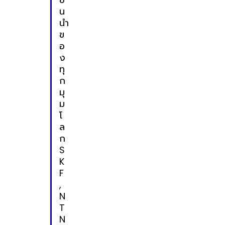
น
นำ
ข
อ
ง
ทุ
ก
มุ
ม
โ
ล
ก
S
K
F
,
N
T
N