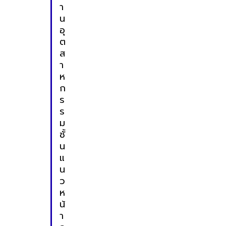
า
น
อุ
ต
ส
า
ห
ก
ร
ร
ม
ชั้
น
แ
น
ว
ห
น้
า