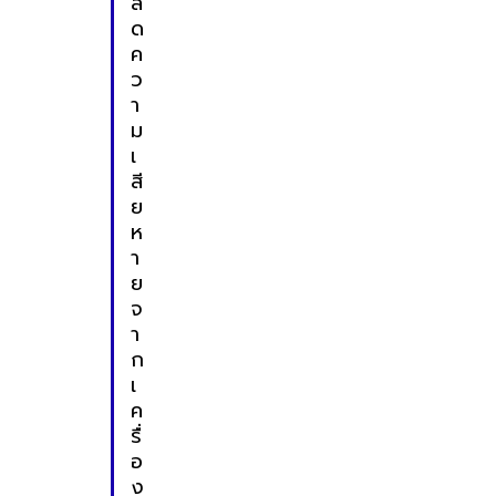
ล
ด
ค
ว
า
ม
เ
สี
ย
ห
า
ย
จ
า
ก
เ
ค
รื่
อ
ง