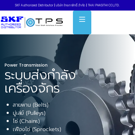
SKF Authorized Distributor
|
บริษัท ไทยภาสิทธิ์ จำกัด
|
THAI PHASITHI CO.,LTD..
Power Transmission
ระบบส่งกำลัง
เครื่องจักร
สายพาน (Belts)
มู่เล่ย์ (Pulleys)
โซ่ (Chains)
เฟืองโซ่ (Sprockets)