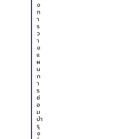
ง
ก
า
ร
ว
า
ง
แ
ผ
น
ก
า
ร
ซ่
อ
ม
บำ
รุ
ง