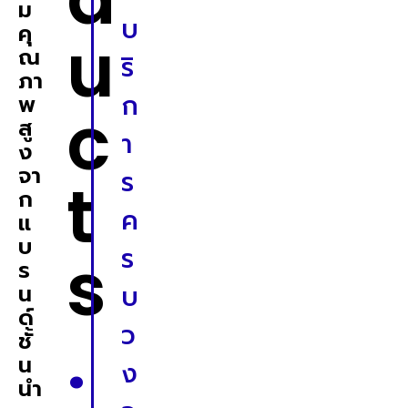
ม
บ
คุ
u
ณ
ริ
ภา
ก
พ
c
สู
า
ง
จา
ร
t
ก
ค
แ
บ
s
ร
ร
น
บ
ด์
.
ว
ชั้
น
ง
นำ