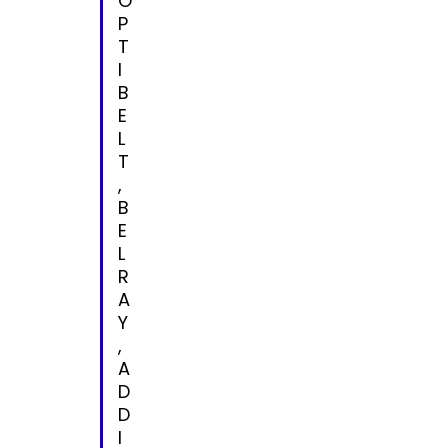
O
P
T
I
B
E
L
T
,
B
E
L
R
A
Y
,
A
D
D
I