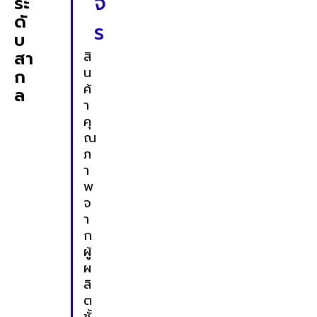
จ
ระ
ดั
ร
บ
สา
สิ
น
ก
ค้
ล
า
คุ
ณ
ภ
า
พ
จ
า
ก
ผู้
ผ
ลิ
ต
ชั้