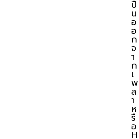
ปื
น
อ
อ
ก
จ
า
ก
เ
พ
ล
า
ห
รื
อ
H