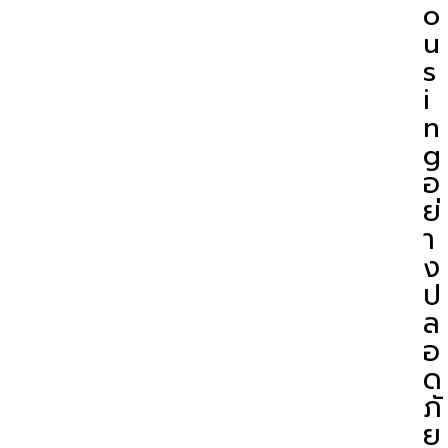
o
u
s
i
n
g
อ
ย่
า
ง
ป
ล
อ
ด
ภั
ย