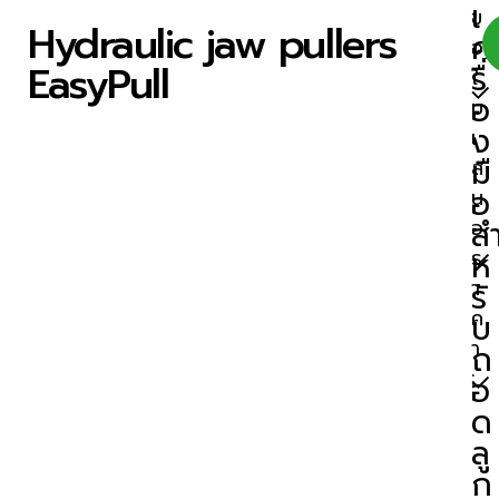
เ
ข
Hydraulic jaw pullers
ค
อ
EasyPull
รื่
ใ
อ
บ
ง
เ
มื
ส
อ
น
ส
อ
ห
ร
รั
า
ค
บ
า
ถ
:
อ
ด
ลู
ก