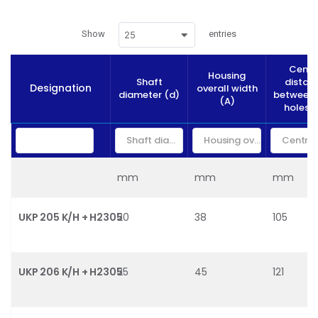
Show
entries
25
Centr
Housing
Shaft
distan
Designation
overall width
diameter (d)
between 
(A)
holes (
mm
mm
mm
UKP 205 K/H + H2305
20
38
105
UKP 206 K/H + H2305
25
45
121