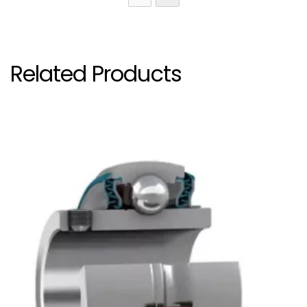
รหัสสินค้าและรุ่นตลับลูกปืนที่รองรับในหน้านี้: > [F2BC 100-CPSS-DFH, F2BC 103-CPSS-DFH, F2BC 107-CPSS-DFH, F2BC 115-CPSS-DFH, FYTWK 1.3/16 YTH, FYTWK 25 YTH, FYTWK 35 YTH, F2BC 103-TPSS, F2BC 104S-TPSS, F2BC 115-TPSS, F2BC 20M-CPSS-DFH, F2BC 30M-CPSS-DFH, FYTWK 1.1/4 YTH, FYTWK 1.7/16 YTH, FYTWK 20 YTH, F2BC 012-TPSS, F2BC 104S-CPSS-DFH, F2BC 108-TPSS, F2BC 20M-TPSS, F2BC 25M-CPSS-DFH, F2BC 35M-TPSS, F2BC 40M-TPSS, F2BC 012-CPSS-DFH, F2BC 100-TPSS, F2BC 104-CPSS-DFH, F2BC 106-TPSS, F2BC 107-TPSS, F2BC 108-CPSS-DFH, F2BC 40M-CPSS-DFH, F2BC 50M-CPSS-DFH, FYTWK 1. YTH, F2BC 104-TPSS, F2BC 106-CPSS-DFH, F2BC 25M-TPSS, F2BC 30M-TPSS, F2BC 35M-CPSS-DFH, F2BC 50M-TPSS, FYTWK 30 YTH]
Related Products