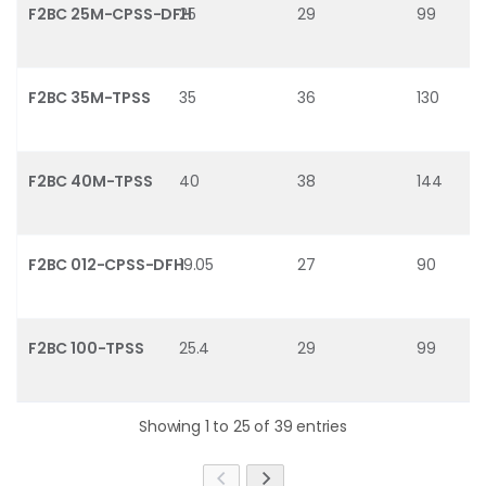
F2BC 25M-CPSS-DFH
25
29
99
F2BC 35M-TPSS
35
36
130
F2BC 40M-TPSS
40
38
144
F2BC 012-CPSS-DFH
19.05
27
90
F2BC 100-TPSS
25.4
29
99
Showing 1 to 25 of 39 entries