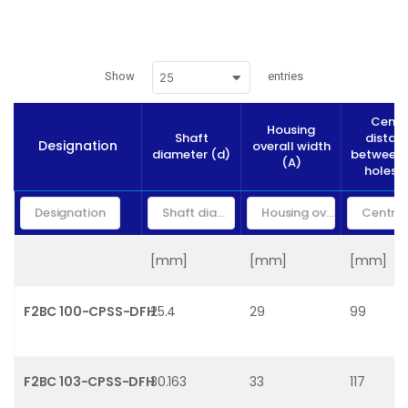
Show
entries
25
Centr
Housing
Shaft
distan
Designation
overall width
diameter (d)
between 
(A)
holes (
[mm]
[mm]
[mm]
F2BC 100-CPSS-DFH
25.4
29
99
F2BC 103-CPSS-DFH
30.163
33
117