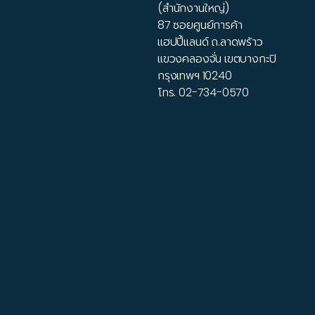
(สำนักงานใหญ่)
87 ซอยศูนย์การค้า
แฮปปี้แลนด์ ถ.ลาดพร้าว
แขวงคลองจั่น เขตบางกะปิ
กรุงเทพฯ 10240
โทร.
02-734-0570