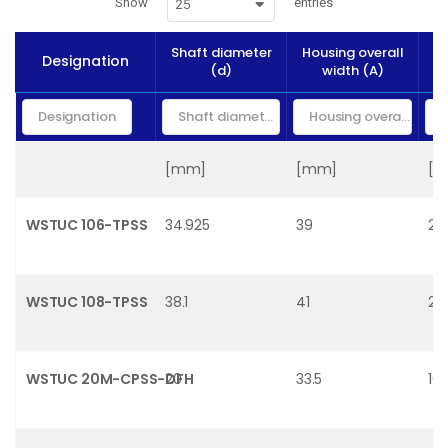
Show
entries
25
Shaft diameter
Housing overall
B
Designation
(d)
width (A)
[mm]
[mm]
[k
WSTUC 106-TPSS
34.925
39
21.
WSTUC 108-TPSS
38.1
41
24
WSTUC 20M-CPSS-DFH
20
33.5
10.