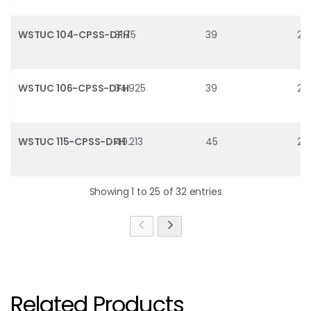
WSTUC 104-CPSS-DFH
31.75
39
21.
WSTUC 106-CPSS-DFH
34.925
39
21.
WSTUC 115-CPSS-DFH
49.213
45
29
Showing 1 to 25 of 32 entries
รหัสสินค้าและรุ่นตลับลูกปืนที่รองรับในหน้านี้: > [WSTUC 106-TPSS, WSTUC 108-TPSS, WSTUC 20M-CPSS-DFH, WSTUC 20M-TPSS, WSTUC 35M-CPSS-DFH, WSTUC 012-CPSS-DFH, WSTUC 100-TPSS, WSTUC 103-TPSS, WSTUC 104-TPSS, WSTUC 104S-TPSS, WSTUC 107-TPSS, WSTUC 115-TPSS, WSTUC 25M-CPSS-DFH, WSTUC 30M-CPSS-DFH, WSTUC 30M-TPSS, WSTUC 50M-CPSS-DFH, TUWK 1.3/16 LTHR, WSTUC 012-TPSS, WSTUC 107-CPSS-DFH, WSTUC 50M-TPSS, WSTUC 103-CPSS-DFH, WSTUC 104-CPSS-DFH, WSTUC 106-CPSS-DFH, WSTUC 115-CPSS-DFH, WSTUC 35M-TPSS, WSTUC 40M-CPSS-DFH, WSTUC 100-CPSS-DFH, WSTUC 104S-CPSS-DFH, WSTUC 108-CPSS-DFH, WSTUC 25M-TPSS, WSTUC 40M-TPSS]
Related Products