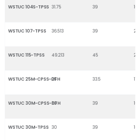
WSTUC 104S-TPSS
31.75
39
16.
WSTUC 107-TPSS
36.513
39
21.
WSTUC 115-TPSS
49.213
45
29
WSTUC 25M-CPSS-DFH
25
33.5
11.9
WSTUC 30M-CPSS-DFH
30
39
16.
WSTUC 30M-TPSS
30
39
16.