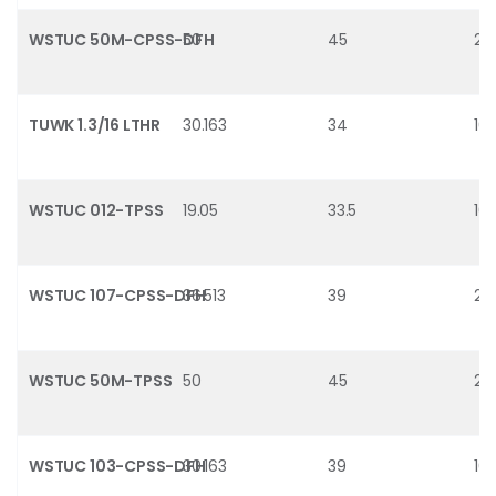
WSTUC 50M-CPSS-DFH
50
45
29
TUWK 1.3/16 LTHR
30.163
34
16.
WSTUC 012-TPSS
19.05
33.5
10.
WSTUC 107-CPSS-DFH
36.513
39
21.
WSTUC 50M-TPSS
50
45
29
WSTUC 103-CPSS-DFH
30.163
39
16.