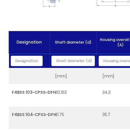
Housing overall
Designation
Shaft diameter (d)
(A)
[mm]
[mm]
F4BSS 103-CPSS-DFH
30.163
34.3
F4BSS 104-CPSS-DFH
31.75
35.7