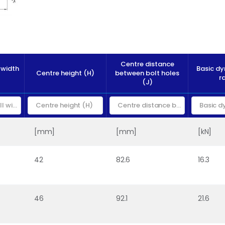
Centre distance
 width
Basic d
Centre height (H)
between bolt holes
r
(J)
[mm]
[mm]
[kN]
42
82.6
16.3
46
92.1
21.6