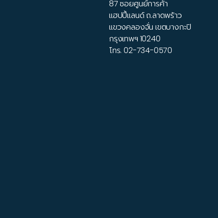
87 ซอยศูนย์การค้า
แฮปปี้แลนด์ ถ.ลาดพร้าว
แขวงคลองจั่น เขตบางกะปิ
กรุงเทพฯ 10240
โทร.
02-734-0570