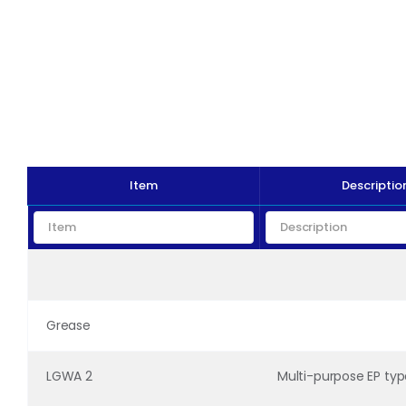
Item
Descriptio
Grease
LGWA 2
Multi-purpose EP ty