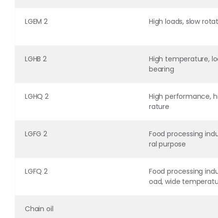
LGEM 2
High loads, slow rota
LGHB 2
High temperature, lo
bearing
LGHQ 2
High performance, 
rature
LGFG 2
Food processing indu
ral purpose
LGFQ 2
Food processing indus
oad, wide temperat
Chain oil