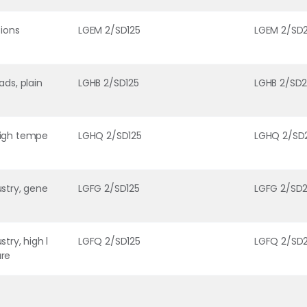
tions
LGEM 2/SD125
LGEM 2/SD
ads, plain
LGHB 2/SD125
LGHB 2/SD
high tempe
LGHQ 2/SD125
LGHQ 2/SD
stry, gene
LGFG 2/SD125
LGFG 2/SD
try, high l
LGFQ 2/SD125
LGFQ 2/SD
ure