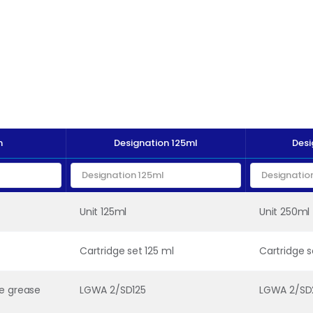
n
Designation 125ml
Desi
Unit 125ml
Unit 250ml
Cartridge set 125 ml
Cartridge s
pe grease
LGWA 2/SD125
LGWA 2/SD