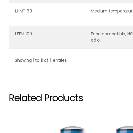
LHMT 68
Medium temperature
LFFM 100
Food compatible, NS
ed oil
Showing 1 to 11 of 11 entries
Related Products