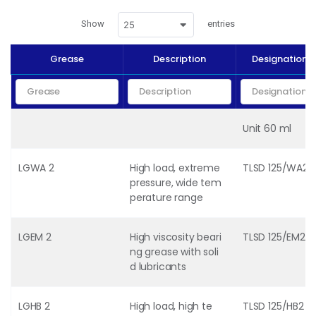
Show
entries
25
Grease
Description
Designation 
Unit 60 ml
LGWA 2
High load, extreme
TLSD 125/WA2
pressure, wide tem
perature range
LGEM 2
High viscosity beari
TLSD 125/EM2
ng grease with soli
d lubricants
LGHB 2
High load, high te
TLSD 125/HB2