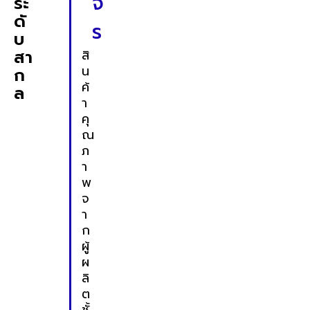
จ
ระ
ดั
ร
บ
สา
สิ
น
ก
ค้
ล
า
คุ
ณ
ภ
า
พ
จ
า
ก
ผู้
ผ
ลิ
ต
ชั้