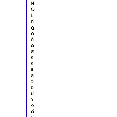
N
O
L
ที่
ถู
ก
คั
ด
ส
ร
ร
แ
ล้
ว
อ
ย่
า
ง
ดี