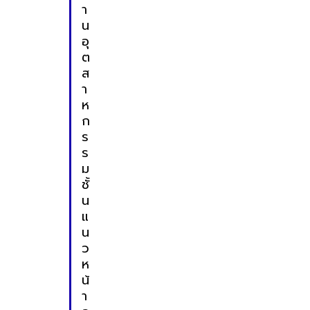
า
น
อุ
ต
ส
า
ห
ก
ร
ร
ม
ชั้
น
แ
น
ว
ห
น้
า