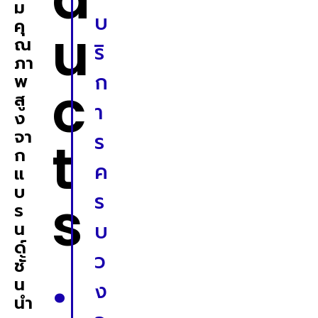
ม
บ
คุ
u
ณ
ริ
ภา
ก
พ
c
สู
า
ง
จา
ร
t
ก
ค
แ
บ
s
ร
ร
น
บ
ด์
.
ว
ชั้
น
ง
นำ