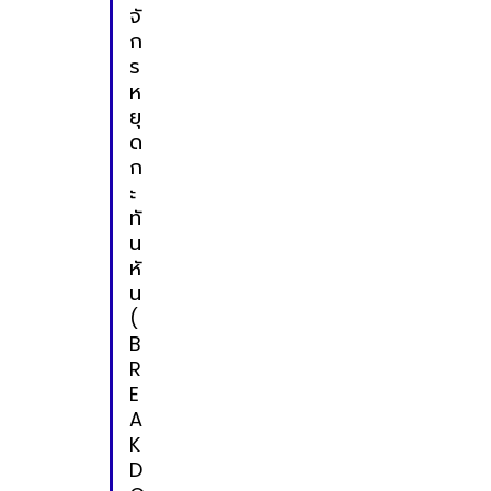
จั
ก
ร
ห
ยุ
ด
ก
ะ
ทั
น
หั
น
(
B
R
E
A
K
D