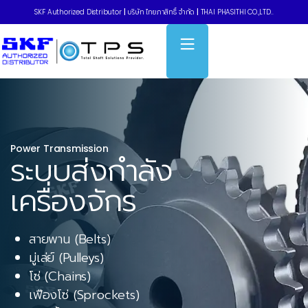
SKF Authorized Distributor
|
บริษัท ไทยภาสิทธิ์ จำกัด
|
THAI PHASITHI CO.,LTD..
Power Transmission
ระบบส่งกำลัง
เครื่องจักร
สายพาน (Belts)
มู่เล่ย์ (Pulleys)
โซ่ (Chains)
เฟืองโซ่ (Sprockets)