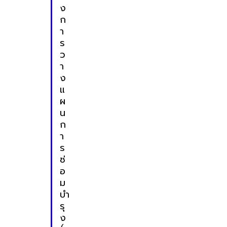
ง
ก
า
ร
ว
า
ง
แ
ผ
น
ก
า
ร
ซ่
อ
ม
บำ
รุ
ง