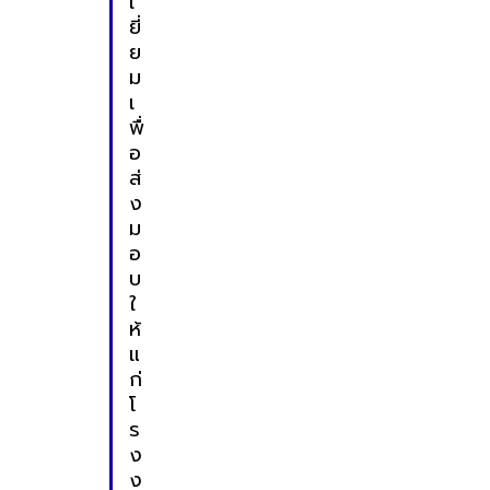
เ
ยี่
ย
ม
เ
พื่
อ
ส่
ง
ม
อ
บ
ใ
ห้
แ
ก่
โ
ร
ง
ง