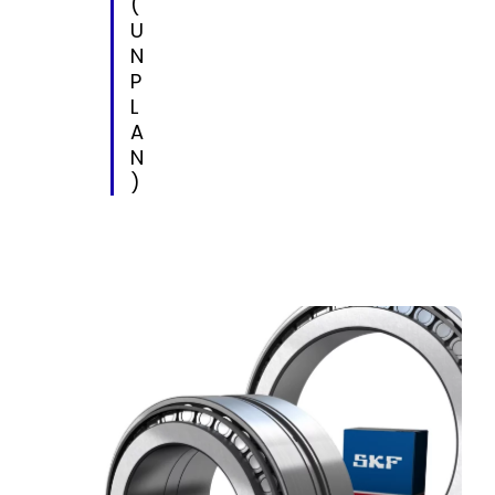
(
U
N
P
L
A
N
)