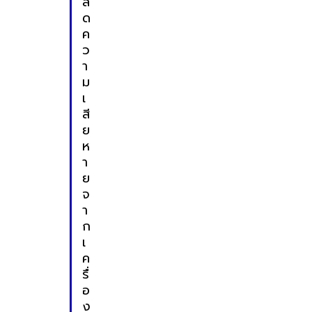
ล
ด
ค
ว
า
ม
เ
สี
ย
ห
า
ย
จ
า
ก
เ
ค
รื่
อ
ง