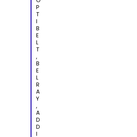
O
P
T
I
B
E
L
T
,
B
E
L
R
A
Y
,
A
D
D
I