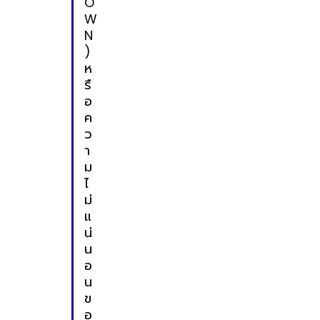
O
W
N
)
ห
รื
อ
ค
ว
า
ม
ไ
ม่
แ
น่
น
อ
น
ข
อ