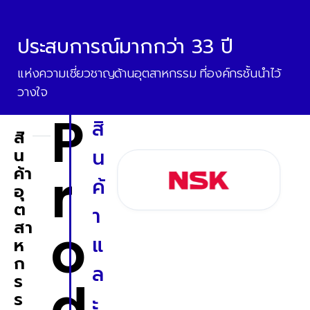
ประสบการณ์มากกว่า 33 ปี
แห่งความเชี่ยวชาญด้านอุตสาหกรรม ที่องค์กรชั้นนำไว้
วางใจ
P
สิ
สิ
น
น
r
ค้า
ค้
อุ
ต
า
o
สา
แ
ห
ก
ล
ร
d
ร
ะ