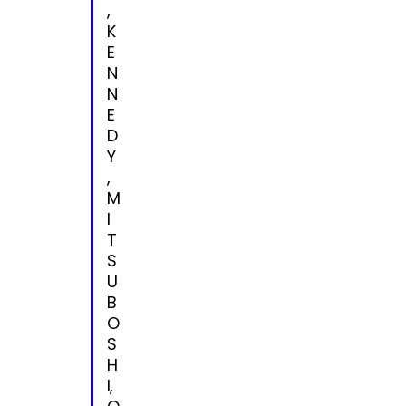
,
K
E
N
N
E
D
Y
,
M
I
T
S
U
B
O
S
H
I,