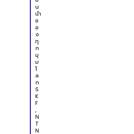
น
นำ
ข
อ
ง
ทุ
ก
มุ
ม
โ
ล
ก
S
K
F
,
N
T
N