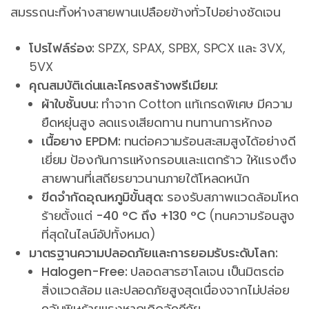
สมรรถนะทิ้งห่างสายพานเปลือยข้างทั่วไปอย่างชัดเจน
โปรไฟล์ร่อง:
SPZX, SPAX, SPBX, SPCX และ 3VX,
5VX
คุณสมบัติเด่นและโครงสร้างพรีเมียม:
ผ้าใบชั้นบน:
ทำจาก Cotton แท้เกรดพิเศษ มีความ
ยืดหยุ่นสูง ลดแรงเสียดทาน ทนทานการหักงอ
เนื้อยาง EPDM:
ทนต่อความร้อนสะสมสูงได้อย่างดี
เยี่ยม ป้องกันการแห้งกรอบและแตกร้าว ให้แรงตึง
สายพานที่เสถียรยาวนานภายใต้โหลดหนัก
ขีดจำกัดอุณหภูมิขั้นสุด:
รองรับสภาพแวดล้อมโหด
ร้ายตั้งแต่
-40 °C ถึง +130 °C
(ทนความร้อนสูง
ที่สุดในไลน์อัปทั้งหมด)
มาตรฐานความปลอดภัยและการยอมรับระดับโลก:
Halogen-Free:
ปลอดสารฮาโลเจน เป็นมิตรต่อ
สิ่งแวดล้อม และปลอดภัยสูงสุดเนื่องจากไม่ปล่อย
ควันพิษร้ายแรงหากเกิดอัคคีภัย