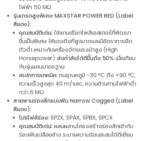
ไฟฟ้า 50 MΩ
รุ่นเกรดสูงพิเศษ MAXSTAR POWER RED (Label
สีแดง):
คุณสมบัติเด่น:
ใช้แกนเชือกโพลีเอสเตอร์ที่พัฒนา
ขึ้นเป็นพิเศษ ให้แรงดึงที่สูงมากและมีอัตราการยืด
ตัวต่ำ เหมาะกับเครื่องจักรแรงม้าสูง (High
Horsepower)
ส่งกำลังได้ดีขึ้นถึง 50%
เมื่อเทียบ
กับรุ่นแคบมาตรฐาน
สเปกทางเทคนิค:
ทนอุณหภูมิ -30 °C ถึง +90 °C,
ความเร็วสูงสุด 40 m/sec, ความต้านทานไฟฟ้าต่ำ
กว่า 6 MΩ
สายพานร่องลึกแบบฟัน Narrow Cogged (Label
สีแดง):
โปรไฟล์ร่อง:
SPZX, SPAX, SPBX, SPCX
คุณสมบัติเด่น:
ผสมผสานโครงสร้างร่องลึกเข้ากับ
ร่องฟันเปลือยข้าง ระบายความร้อนสะสมได้ดีเยี่ยม