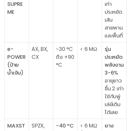
SUPRE
เท่า
ME
ประหยัด
เส้น
สายพาน
และพื้นที่
e-
AX, BX,
-30 °C
< 6 MΩ
รุ่น
POWER
CX
ถึง +90
ประหยัด
(ป้าย
°C
พลังงาน
น้ำเงิน)
3-6%
อายุยาว
ขึ้น 2 เท่า
ใช้กับพู่
เล่ย์เดิม
ได้เลย
MAXST
SPZX,
-40 °C
< 6 MΩ
ยาง