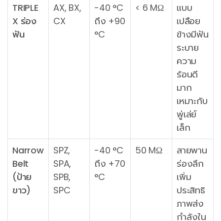
TRIPLE
AX, BX,
-40 °C
< 6 MΩ
แบบ
X ร่อง
CX
ถึง +90
เปลือย
ฟัน
°C
ข้างมีฟัน
ระบาย
ความ
ร้อนดี
มาก
เหมาะกับ
พู่เล่ย์
เล็ก
Narrow
SPZ,
-40 °C
50 MΩ
สายพาน
Belt
SPA,
ถึง +70
ร่องลึก
(ป้าย
SPB,
°C
เพิ่ม
ขาว)
SPC
ประสิทธิ
ภาพส่ง
กำลังใน