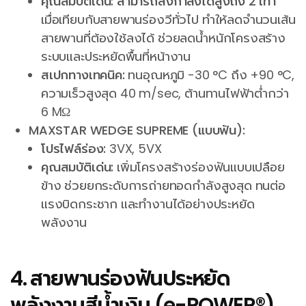
คุณสมบัติเด่น:
สามารถส่งกำลังได้สูงถึง 2 เท่า
เมื่อเทียบกับสายพานร่องวีทั่วไป ทำให้ลดจำนวนเส้น
สายพานที่ต้องใช้ลงได้ ช่วยลดน้ำหนักโครงสร้าง
ระบบและประหยัดพื้นที่หน้างาน
สเปกทางเทคนิค:
ทนอุณหภูมิ -30 °C ถึง +90 °C,
ความเร็วสูงสุด 40 m/sec, ต้านทานไฟฟ้าต่ำกว่า
6 MΩ
MAXSTAR WEDGE SUPREME (แบบฟัน):
โปรไฟล์ร่อง:
3VX, 5VX
คุณสมบัติเด่น:
เพิ่มโครงสร้างร่องฟันแบบเปลือย
ข้าง ช่วยยกระดับการถ่ายทอดกำลังสูงสุด ทนต่อ
แรงบิดกระชาก และทำงานได้อย่างประหยัด
พลังงาน
4. สายพานร่องฟันประหยัด
พลังงานสีน้ำเงิน (e-POWER®)