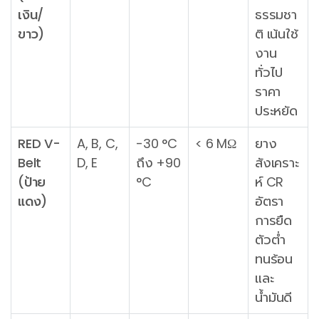
เงิน/
ธรรมชา
ขาว)
ติ เน้นใช้
งาน
ทั่วไป
ราคา
ประหยัด
RED V-
A, B, C,
-30 °C
< 6 MΩ
ยาง
Belt
D, E
ถึง +90
สังเคราะ
(ป้าย
°C
ห์ CR
แดง)
อัตรา
การยืด
ตัวต่ำ
ทนร้อน
และ
น้ำมันดี