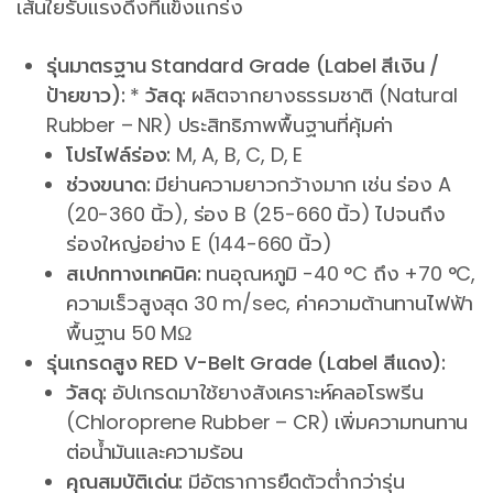
เส้นใยรับแรงดึงที่แข็งแกร่ง
รุ่นมาตรฐาน Standard Grade (Label สีเงิน /
ป้ายขาว):
*
วัสดุ:
ผลิตจากยางธรรมชาติ (Natural
Rubber – NR) ประสิทธิภาพพื้นฐานที่คุ้มค่า
โปรไฟล์ร่อง:
M, A, B, C, D, E
ช่วงขนาด:
มีย่านความยาวกว้างมาก เช่น ร่อง A
(20-360 นิ้ว), ร่อง B (25-660 นิ้ว) ไปจนถึง
ร่องใหญ่อย่าง E (144-660 นิ้ว)
สเปกทางเทคนิค:
ทนอุณหภูมิ -40 °C ถึง +70 °C,
ความเร็วสูงสุด 30 m/sec, ค่าความต้านทานไฟฟ้า
พื้นฐาน 50 MΩ
รุ่นเกรดสูง RED V-Belt Grade (Label สีแดง):
วัสดุ:
อัปเกรดมาใช้ยางสังเคราะห์คลอโรพรีน
(Chloroprene Rubber – CR) เพิ่มความทนทาน
ต่อน้ำมันและความร้อน
คุณสมบัติเด่น:
มีอัตราการยืดตัวต่ำกว่ารุ่น