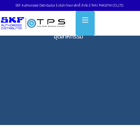
SKF Authorized Distributor
|
บริษัท ไทยภาสิทธิ์ จำกัด
|
THAI PHASITHI CO.,LTD..
Home
»
Blog
»
เจาะลึกไลน์อัปสายพาน MITSUBOSHI V-Belt ครบทุก
เกรด เลือกอย่างไรให้คุ้มค่าและตอบโจทย์โรงงาน
อุตสาหกรรม