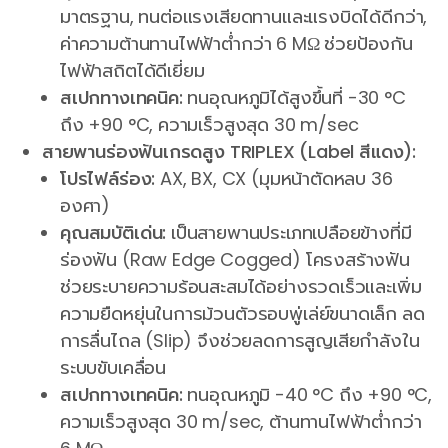
มาตรฐาน, ทนต่อแรงเสียดทานและแรงบิดได้ดีกว่า,
ค่าความต้านทานไฟฟ้าต่ำกว่า 6 MΩ ช่วยป้องกัน
ไฟฟ้าสถิตได้ดีเยี่ยม
สเปกทางเทคนิค:
ทนอุณหภูมิได้สูงขึ้นที่ -30 °C
ถึง +90 °C, ความเร็วสูงสุด 30 m/sec
สายพานร่องฟันเกรดสูง TRIPLEX (Label สีแดง):
โปรไฟล์ร่อง:
AX, BX, CX (มุมหน้าตัดหลบ 36
องศา)
คุณสมบัติเด่น:
เป็นสายพานประเภทเปลือยข้างที่มี
ร่องฟัน (Raw Edge Cogged) โครงสร้างฟัน
ช่วยระบายความร้อนสะสมได้อย่างรวดเร็วและเพิ่ม
ความยืดหยุ่นในการม้วนตัวรอบพู่เล่ย์ขนาดเล็ก ลด
การลื่นไถล (Slip) จึงช่วยลดการสูญเสียกำลังใน
ระบบขับเคลื่อน
สเปกทางเทคนิค:
ทนอุณหภูมิ -40 °C ถึง +90 °C,
ความเร็วสูงสุด 30 m/sec, ต้านทานไฟฟ้าต่ำกว่า