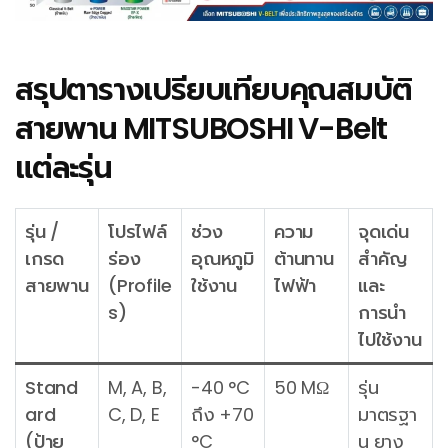
สรุปตารางเปรียบเทียบคุณสมบัติ
สายพาน MITSUBOSHI V-Belt
แต่ละรุ่น
รุ่น /
โปรไฟล์
ช่วง
ความ
จุดเด่น
เกรด
ร่อง
อุณหภูมิ
ต้านทาน
สำคัญ
สายพาน
(Profile
ใช้งาน
ไฟฟ้า
และ
s)
การนำ
ไปใช้งาน
Stand
M, A, B,
-40 °C
50 MΩ
รุ่น
ard
C, D, E
ถึง +70
มาตรฐา
(ป้าย
°C
น ยาง