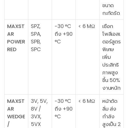
ขนาด
กะทัดรัด
MAXST
SPZ,
-30 °C
< 6 MΩ
เชือก
AR
SPA,
ถึง +90
โพลีเอสเ
POWER
SPB,
°C
ตอร์สูตร
RED
SPC
พิเศษ
เพิ่ม
ประสิทธิ
ภาพสูง
ขึ้น 50%
งานหนัก
MAXST
3V, 5V,
-30 °C
< 6 MΩ
หน้าตัด
AR
8V /
ถึง +90
ลิ่ม ส่ง
WEDGE
3VX,
°C
กำลัง
/
5VX
สูงเป็น 2