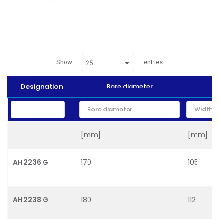
Show
entries
25
Designation
Bore diameter
[mm]
[mm]
AH 2236 G
170
105
AH 2238 G
180
112