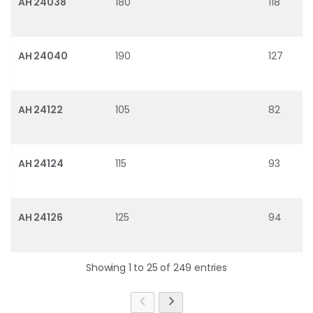
AH 24038
180
118
AH 24040
190
127
AH 24122
105
82
AH 24124
115
93
AH 24126
125
94
Showing 1 to 25 of 249 entries