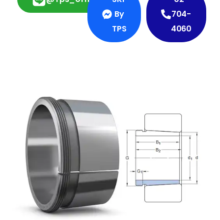
By
704-
TPS
4060