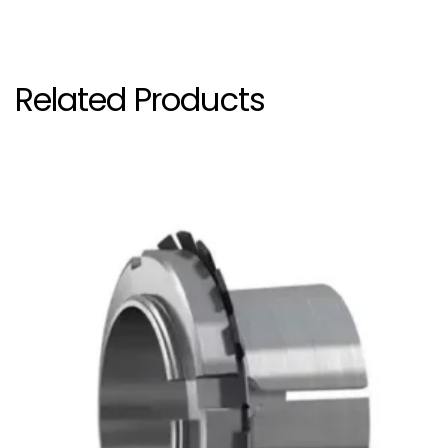
รหัสสินค้าและรุ่นตลับลูกปืนที่รองรับในหน้านี้: > [AH 2236 G, AH 2238 G, AH 2240, AH 2308, AH 2309, AH 2313 G, AH 2332 G, AH 2334 G, AH 2336 G, AH 2338 G, AH 2340, AH 24024, AH 24026, AH 24028, AH 24030, AH 24032, AH 24032/A51, AH 24034, AH 24036, AH 24038, AH 24040, AH 24122, AH 24124, AH 24126, AH 24128, AH 24130, AH 24132, AH 24134, AH 24136, AH 24138, AH 24140, AH 3032, AH 3034, AH 3036, AH 3038 G, AH 3038/177.8 G, AH 3040 G, AH 3048, AH 308, AH 309, AH 313 G, AH 3132 G, AH 3134 G, AH 3136 G, AH 3138 G, AH 314 G, AH 3140, AH 315 G, AH 316, AH 3232 G, AH 3234 G, AH 3236 G, AH 3238 G, AH 3240, AHX 2310, AHX 2311, AHX 2312, AHX 2314 G, AHX 2315 G, AHX 2315 G/V21, AHX 2316, AHX 2317, AHX 2318, AHX 2319, AHX 2320, AHX 2322 G, AHX 2324 G, AHX 2326 G, AHX 2326/120, AHX 2328 G, AHX 2328/130, AHX 2330 G, AHX 3024, AHX 3026, AHX 3028, AHX 3030, AHX 3030/140, AHX 310, AHX 311, AHX 312, AHX 3120, AHX 3122, AHX 3122/100, AHX 3124, AHX 3124/110, AHX 3126, AHX 3126/120, AHX 3128, AHX 3130 G, AHX 3130/140, AHX 317, AHX 318, AHX 319, AHX 320, AHX 3218, AHX 322, AHX 3220, AHX 3222 G, AHX 3222/100, AHX 3224 G, AHX 3226 G, AHX 3228 G, AHX 3228/130, AHX 3230 G, AOH 2244, AOH 2248, AOH 2256 G, AOH 2264 G, AOH 2340, AOH 2344, AOH 2348, AOH 2352 G, AOH 2356 G, AOH 240/530 G, AOH 240/630 G, AOH 240/850 G, AOH 240/900, AOH 24044, AOH 24048, AOH 24052 G, AOH 24056 G, AOH 24060 G, AOH 24064 G, AOH 24068, AOH 24072, AOH 24076, AOH 24080, AOH 24088, AOH 241/500, AOH 241/530 G, AOH 241/560, AOH 241/560 G, AOH 241/670, AOH 241/800 G, AOH 241/900, AOH 24144, AOH 24148, AOH 24152, AOH 24156, AOH 24160, AOH 24164, AOH 24168, AOH 24172, AOH 24176, AOH 24180, AOH 24184, AOH 24188, AOH 24192, AOH 24196, AOH 30/530, AOH 30/630, AOH 30/670, AOH 3040, AOH 3044 G, AOH 3048, AOH 3052, AOH 3056, AOH 3060, AOH 3064 G, AOH 3068 G, AOH 3072 G, AOH 3076 G, AOH 3080 G, AOH 3084 G, AOH 31/530, AOH 31/560, AOH 3144, AOH 3148, AOH 3152 G, AOH 3156 G, AOH 3160 G, AOH 3164 G, AOH 3168 G, AOH 3172 G, AOH 3176 G, AOH 3180 G, AOH 3184 G, AOH 3260 G, AOH 3264 G, AOH 3268 G, AOH 3272 G, AOH 3276 G, AOH 3280 G, AOH 3284 G, AOHX 30/500 G, AOHX 30/560, AOHX 30/600, AOHX 30/710, AOHX 3088 G, AOHX 3092 G, AOHX 3096 G, AOHX 31/600, AOHX 31/670, AOHX 31/710, AOHX 3188 G, AOHX 3192 G, AOHX 3196 G, AOHX 32/500 G, AOHX 3292 G, ASK 114, ASK 115, ASK 116, ASK 117, ASK 118, ASK 119, ASK 120, ASK 122, ASK 124, ASK 126, ASK 17, ASK 18, ASK 19, ASK 20, ASK 22, ASK 24, ASK 26, I-79804, I-79804X9.125, I-79804X9.150, I-79804X9.156, I-79804X9.175, I-79804X9.187, I-79804X9.210, I-79804X9.218, I-79804X9.230, I-79804X9.240, SK 110, SK 111, SK 112, SK 128, SK 130, SK 130X5.003, SK 132, SK 134, SK 136, SK 138, SK 140, SK 144, SK 148, SK 28, SK 30, SK 32, SK 34, SK 34X6, SK 36, SK 38, SK 40, SK 44]
Related Products