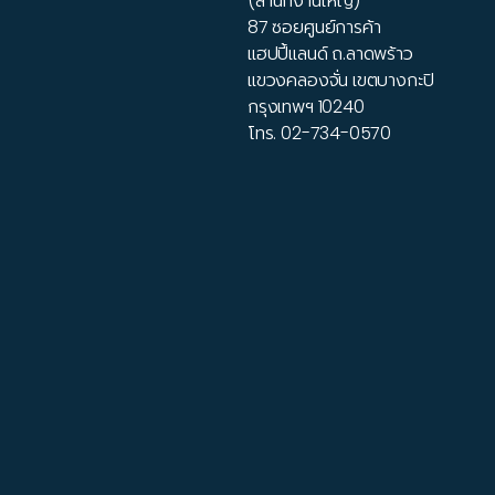
(สำนักงานใหญ่)
87 ซอยศูนย์การค้า
แฮปปี้แลนด์ ถ.ลาดพร้าว
แขวงคลองจั่น เขตบางกะปิ
กรุงเทพฯ 10240
โทร.
02-734-0570