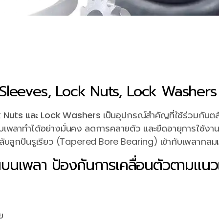
 Sleeves, Lock Nuts, Lock Washers
k Nuts และ Lock Washers
เป็นอุปกรณ์สำคัญที่ใช้ร่วมกับตล
บเพลาทำได้อย่างมั่นคง ลดการคลายตัว และยืดอายุการใช้งา
ตลับลูกปืนรูเรียว (Tapered Bore Bearing) เข้ากับเพลากล
ืนบนเพลา ป้องกันการเคลื่อนตัวตามแน
ย