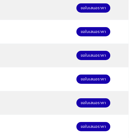
ขอใบเสนอราคา
ขอใบเสนอราคา
ขอใบเสนอราคา
ขอใบเสนอราคา
ขอใบเสนอราคา
ขอใบเสนอราคา