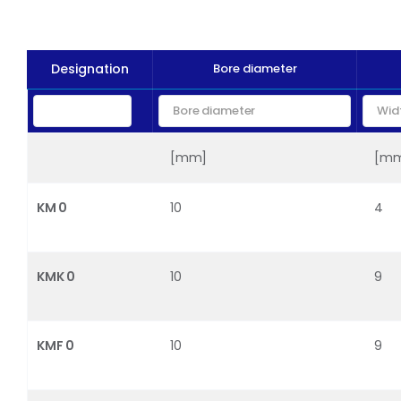
Designation
Bore diameter
[mm]
[m
KM 0
10
4
KMK 0
10
9
KMF 0
10
9