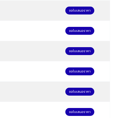
ขอใบเสนอราคา
ขอใบเสนอราคา
ขอใบเสนอราคา
ขอใบเสนอราคา
ขอใบเสนอราคา
ขอใบเสนอราคา