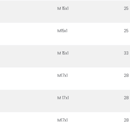
M 15x1
25
M15x1
25
M 15x1
33
M17x1
28
M 17x1
28
M17x1
28