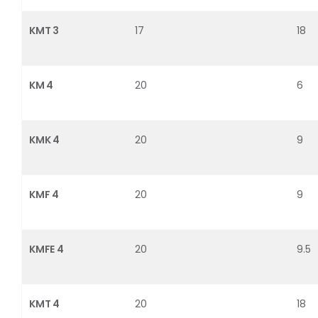
KMT 3
17
18
KM 4
20
6
KMK 4
20
9
KMF 4
20
9
KMFE 4
20
9.5
KMT 4
20
18