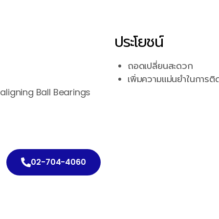
ประโยชน์
ถอดเปลี่ยนสะดวก
เพิ่มความแม่นยำในการติด
-aligning Ball Bearings
02-704-4060