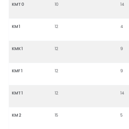
KMT 0
10
14
KM 1
12
4
KMK 1
12
9
KMF 1
12
9
KMT 1
12
14
KM 2
15
5