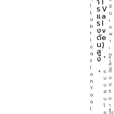
า
l
l
ฉี
ร
V
L
ด
แ
a
u
เ
ร
l
b
ฉ
ง
v
r
พ
ดั
e
i
า
น
)
c
ะ
สู
a
ท
ง
แ
t
า
ส
i
ง
ด
แ
o
ง
บ
n
ป
บ
T
ริ
คั
o
ม
น
o
า
โ
l
ณ
ย