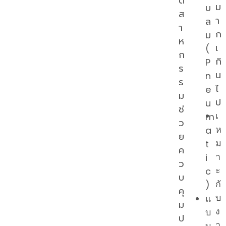
ต
ม
บ
ส
า
ล
า
ก
ม
ห
เ
(
ก
กิ
P
ร
น
n
ร
ไ
e
ม
ป
u
ช่
เ
m
ว
ห
a
ย
ม
t
ค
า
i
ว
ะ
c
บ
กั
)
คุ
บ
แ
ม
ง
บ
ป
า
บ