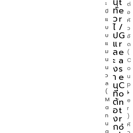
น
t
ะ
ต่
ทั่
e
บี
อ
ว
r
แ
หั
ไ
/
บ
ว
ป
G
บ
อั
แ
r
แ
ด
ล
e
ม
(
ะ
a
น
C
ง
s
น
o
า
e
ว
u
น
C
ล
p
ที่
o
(
l
M
ต้
n
e
a
อ
t
r
n
ง
r
)
u
ก
o
หั
a
ว