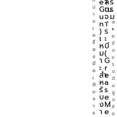
e
า
ลื่
ร
น่
G
ณ
น
ร
า
u
จ
ม
ย
n
า
ส
เ
)
ร
า
ค
ย
เ
ะ
รื่
อั
ห
บี
อ
ด
ม
(
ง
แ
า
G
มื
ร
ะ
r
อ
ง
สำ
e
เ
ดั
ห
a
ติ
น
รั
s
ม
สู
บ
e
จ
ง
ง
M
า
ข้
า
e
ร
อ