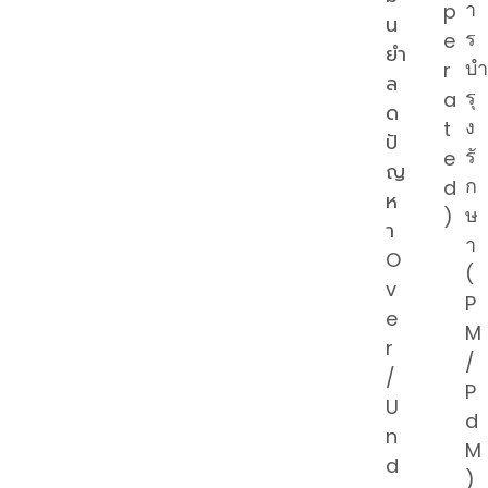
า
p
น
ร
e
ยำ
บำ
r
ล
รุ
a
ด
ง
t
ปั
รั
e
ญ
ก
d
ห
ษ
)
า
า
O
(
v
P
e
M
r
/
/
P
U
d
n
M
d
)