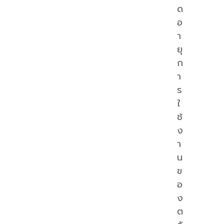
ด
อ
า
ยุ
ก
า
ร
ใ
ช้
ง
า
น
ข
อ
ง
ต