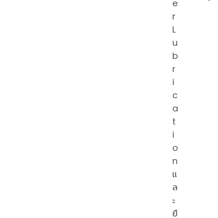
e
r
L
u
b
r
i
c
a
t
i
o
n
แ
ล
ะ
ยื