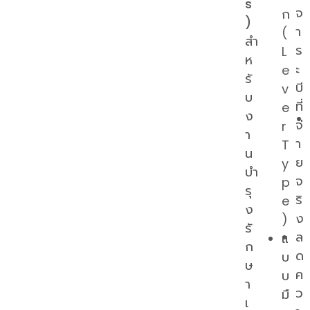
s
จ
ก
)
า
(
สำ
ร
L
ห
ะ
e
รั
บี
v
บ
ที่
e
ง
จ่
r
า
า
T
น
ย
y
บำ
จ
p
รุ
ริ
e
ง
ง
)
รั
ล
แ
ก
ด
บ
ษ
ค
บ
า
ว
มื
เ