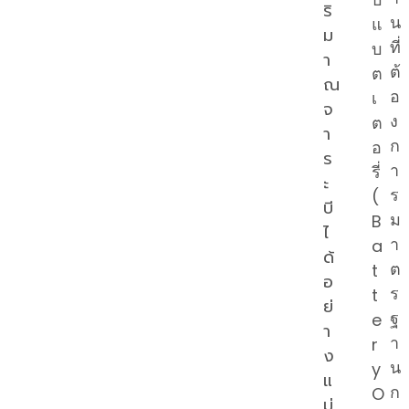
ริ
น
แ
ม
ที่
บ
า
ต้
ต
ณ
อ
เ
จ
ง
ต
า
ก
อ
ร
า
รี่
ะ
ร
(
บี
ม
B
ไ
า
a
ด้
ต
t
อ
ร
t
ย่
ฐ
e
า
า
r
ง
น
y
แ
ก
O
ม่