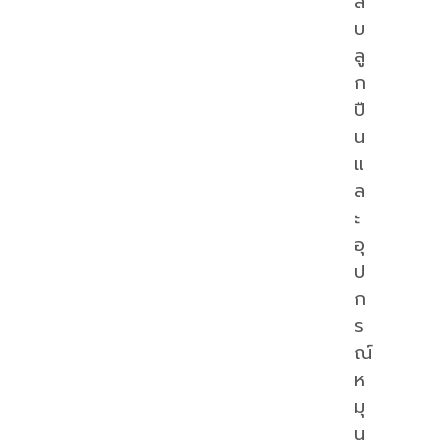
ลั
บ
ลู
ก
ปื
น
แ
ล
ะ
อุ
ป
ก
ร
ณ์
ห
มุ
น