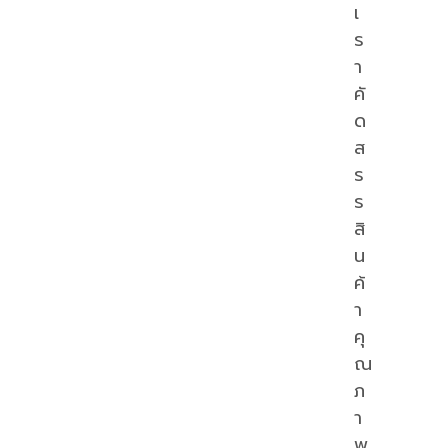
เ
ร
า
คั
ด
ส
ร
ร
สิ
น
ค้
า
คุ
ณ
ภ
า
พ