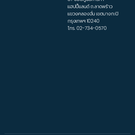
แฮปปี้แลนด์ ถ.ลาดพร้าว
แขวงคลองจั่น เขตบางกะปิ
กรุงเทพฯ 10240
โทร.
02-734-0570