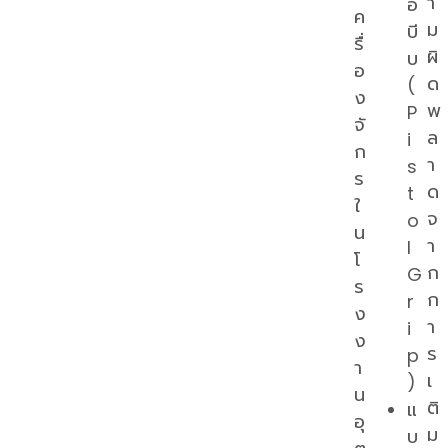
า
อ
ค
ม
บี
รื่
ผิ
บ
อ
ด
(
ง
พ
P
จั
ล
i
ก
า
s
ร
ด
t
ใ
จ
o
น
า
l
โ
ก
G
ร
ก
r
ง
า
i
ง
ร
p
า
เ
)
น
ติ
แ
อุ
ม
บ