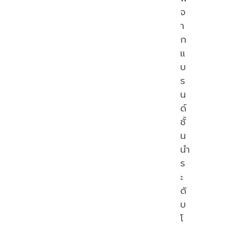
จ
า
ก
แ
บ
ร
น
ด์
ชั้
น
นำ
ร
ะ
ดั
บ
โ