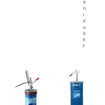
ล
ก
เ
ช่
น
S
K
F