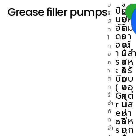
บ
ข
Grease filler pumps
ปื
เ
อุ
เ
ริ
อ
น
ค
ป
ห
ษั
ใ
อั
รื่
ก
ม
ท
บ
ด
อ
ร
า
ไ
เ
จ
ง
ณ์
ะ
ท
ส
า
มื
เ
ส
ย
น
ร
อ
ส
ห
ภ
อ
ะ
ค
ริ
รั
า
ร
บี
ว
ม
บ
สิ
า
(
บ
ง
อุ
ท
ค
G
คุ
า
ต
ธิ์
า
r
ม
น
ส
จำ
:
e
ป
ห
า
กั
a
ริ
ล่
ห
ด
s
ม
อ
ก
จำ
ห