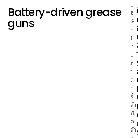
บ
Battery-driven grease
ริ
guns
ษั
ท
ไ
ท
ย
ภ
า
สิ
ท
ธิ์
จำ
กั
ด
จำ
ห