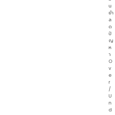
น
ยำ
ล
ด
ปั
ญ
ห
า
O
v
e
r
/
U
n
d