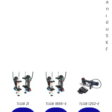
ล
ก
เ
ช่
น
S
K
F
TLGB 21
TLGB 1886-E
TLGB 1262-E