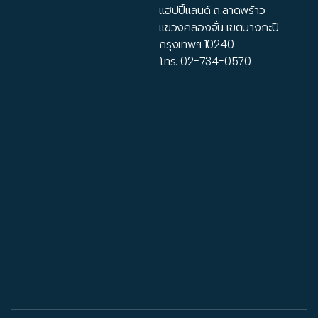
แฮปปี้แลนด์ ถ.ลาดพร้าว
แขวงคลองจั่น เขตบางกะปิ
กรุงเทพฯ 10240
โทร.
02-734-0570