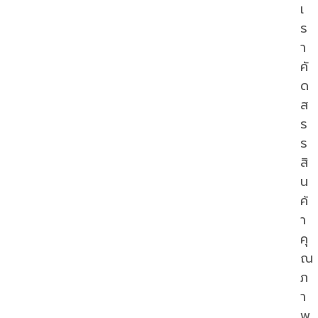
เ
ร
า
คั
ด
ส
ร
ร
สิ
น
ค้
า
คุ
ณ
ภ
า
พ