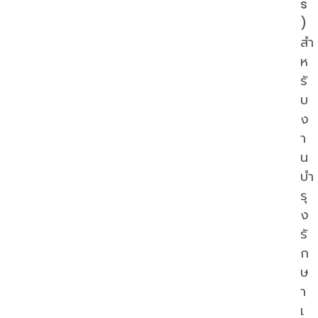
s
)
สำ
ห
รั
บ
ง
า
น
บำ
รุ
ง
รั
ก
ษ
า
เ