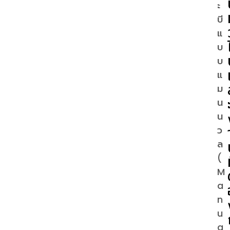
ะ
บี
แ
บ
บ
แ
ม
น
น
ว
ล
(
M
a
n
u
a