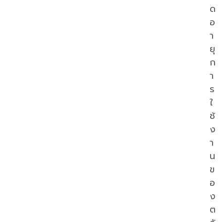
ด
อ
า
ยุ
ก
า
ร
ใ
ช้
ง
า
น
ข
อ
ง
ต