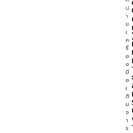
น่
า
ย
เ
ค
รื่
อ
ง
มื
อ
เ
ติ
ม
จ
า
ร