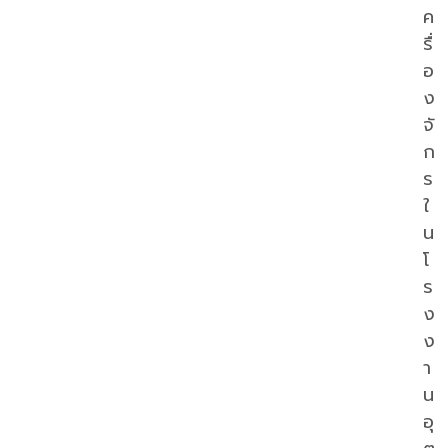
ค
รื่
อ
ง
จั
ก
ร
ใ
น
โ
ร
ง
ง
า
น
อุ