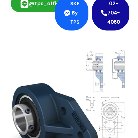
@tps_official
SKF
02-
By
704-
TPS
4060