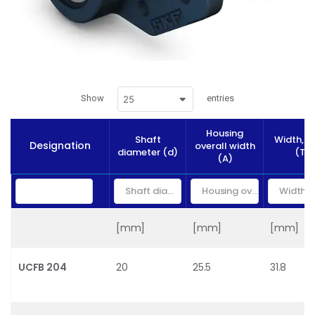
Show
entries
25
Housing
Shaft
Width, t
Designation
overall width
diameter (d)
(T)
(A)
[mm]
[mm]
[mm]
UCFB 204
20
25.5
31.8