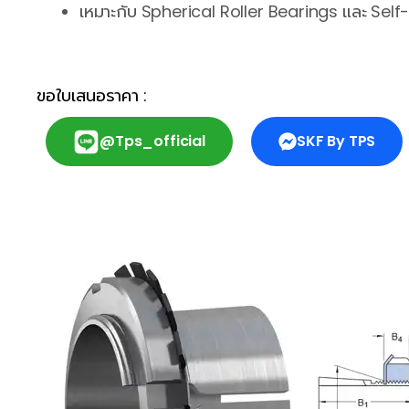
เหมาะกับ Spherical Roller Bearings และ Self
ขอใบเสนอราคา :
@tps_official
SKF By TPS