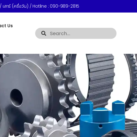
 เสาร์ (ครึ่งวัน) / Hotline :
090-989-2815
act Us