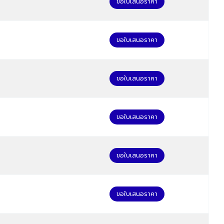
ขอใบเสนอราคา
ขอใบเสนอราคา
ขอใบเสนอราคา
ขอใบเสนอราคา
ขอใบเสนอราคา
ขอใบเสนอราคา