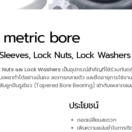
 metric bore
 Sleeves, Lock Nuts, Lock Washers
k Nuts และ Lock Washers
เป็นอุปกรณ์สำคัญที่ใช้ร่วมกับตล
บเพลาทำได้อย่างมั่นคง ลดการคลายตัว และยืดอายุการใช้งา
ตลับลูกปืนรูเรียว (Tapered Bore Bearing) เข้ากับเพลากล
ประโยชน์
ถอดเปลี่ยนสะดวก
เพิ่มความแม่นยำในการติด