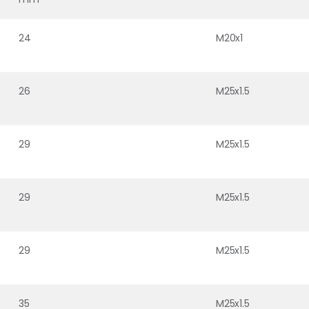
24
M20x1
26
M25x1.5
29
M25x1.5
29
M25x1.5
29
M25x1.5
35
M25x1.5