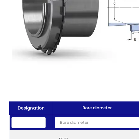
Designation
Bore diameter
mm