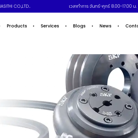
ASITHI CO.,LTD..
เวลาทำการ จันทร์-ศุกร์ 8.00-17.00 น. /
Products
Services
Blogs
News
Cont