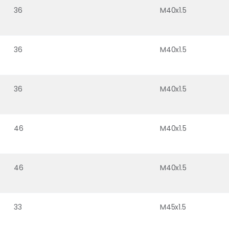
36
M40x1.5
36
M40x1.5
36
M40x1.5
46
M40x1.5
46
M40x1.5
33
M45x1.5