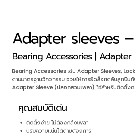
Adapter sleeves –
Bearing Accessories | Adapter
Bearing Accessories
เช่น
Adapter Sleeves, Loc
ตามมาตรฐานวิศวกรรม ช่วยให้การยึดล็อกตลับลูกปืนกั
Adapter Sleeve (ปลอกสวมเพลา)
ใช้สำหรับติดตั้ง
คุณสมบัติเด่น
ติดตั้งง่าย ไม่ต้องกลึงเพลา
ปรับความแน่นได้ตามต้องการ