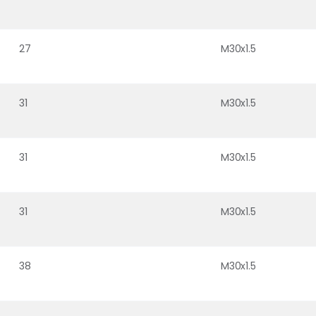
27
M30x1.5
31
M30x1.5
31
M30x1.5
31
M30x1.5
38
M30x1.5