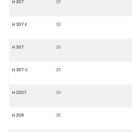
H 207
30
H 307 E
30
H 307
30
H 307 C
30
H 2307
30
H 208
35