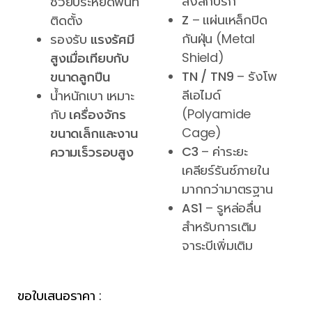
สิ่งสกปรก
ช่วยประหยัดพื้นที่
Z
– แผ่นเหล็กปิด
ติดตั้ง
กันฝุ่น (Metal
รองรับ
แรงรัศมี
Shield)
สูงเมื่อเทียบกับ
TN / TN9
– รังโพ
ขนาดลูกปืน
ลีเอไมด์
น้ำหนักเบา เหมาะ
(Polyamide
กับ
เครื่องจักร
Cage)
ขนาดเล็กและงาน
C3
– ค่าระยะ
ความเร็วรอบสูง
เคลียร์รันซ์ภายใน
มากกว่ามาตรฐาน
AS1
– รูหล่อลื่น
สำหรับการเติม
จาระบีเพิ่มเติม
ขอใบเสนอราคา :