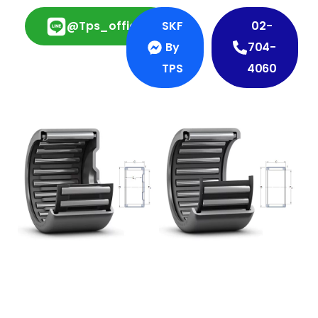
@tps_official
SKF
02-
By
704-
TPS
4060