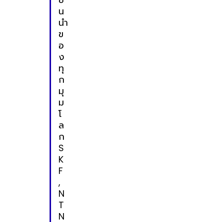
น
นำ
ข
อ
ง
ทุ
ก
มุ
ม
โ
ล
ก
S
K
F
,
N
T
N