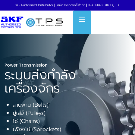
SKF Authorized Distributor
|
บริษัท ไทยภาสิทธิ์ จำกัด
|
THAI PHASITHI CO.,LTD..
Power Transmission
ระบบส่งกำลัง
เครื่องจักร
สายพาน (Belts)
มู่เล่ย์ (Pulleys)
โซ่ (Chains)
เฟืองโซ่ (Sprockets)