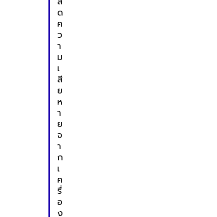
ล
ด
ค
ว
า
ม
เ
สี
ย
ห
า
ย
จ
า
ก
เ
ค
รื่
อ
ง