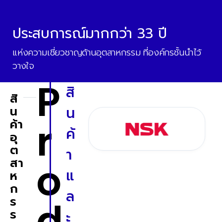
ประสบการณ์มากกว่า 33 ปี
แห่งความเชี่ยวชาญด้านอุตสาหกรรม ที่องค์กรชั้นนำไว้
วางใจ
P
สิ
สิ
น
น
r
ค้า
ค้
อุ
ต
า
o
สา
แ
ห
ก
ล
ร
d
ร
ะ