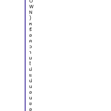
O
W
N
)
ห
รื
อ
ค
ว
า
ม
ไ
ม่
แ
น่
น
อ
น
ข
อ