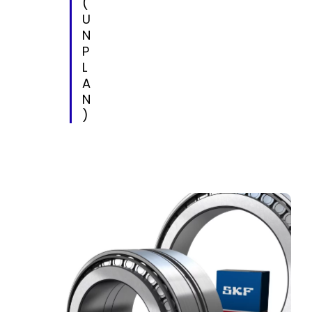
(
U
N
P
L
A
N
)