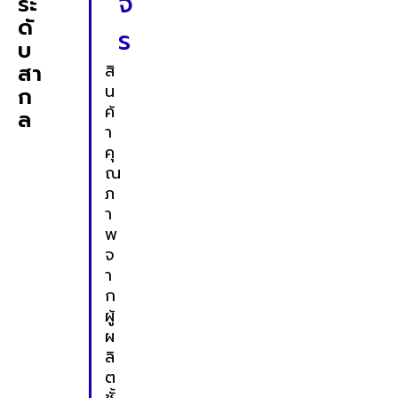
จ
ระ
ดั
ร
บ
สา
สิ
น
ก
ค้
ล
า
คุ
ณ
ภ
า
พ
จ
า
ก
ผู้
ผ
ลิ
ต
ชั้