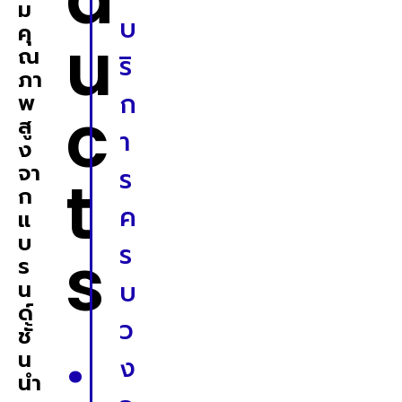
ม
บ
คุ
u
ณ
ริ
ภา
ก
พ
c
สู
า
ง
จา
ร
t
ก
ค
แ
บ
s
ร
ร
น
บ
ด์
.
ว
ชั้
น
ง
นำ