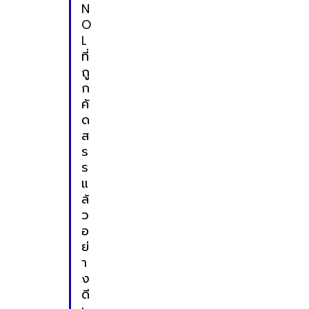
N
O
L
ที่
ถู
ก
คั
ด
ส
ร
ร
แ
ล้
ว
อ
ย่
า
ง
ดี