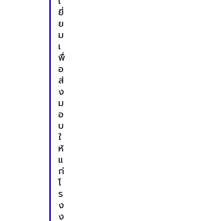
เ
ยี่
ย
ม
เ
พื่
อ
ส่
ง
ม
อ
บ
ใ
ห้
แ
ก่
โ
ร
ง
ง