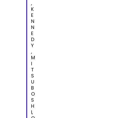
,
K
E
N
N
E
D
Y
,
M
I
T
S
U
B
O
S
H
I,