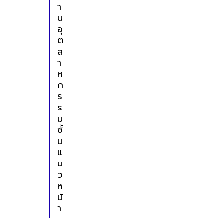
า
น
อุ
ต
ส
า
ห
ก
ร
ร
ม
ชั้
น
แ
น
ว
ห
น้
า