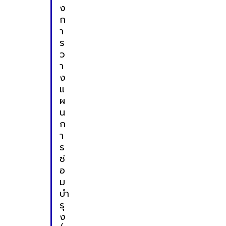
ง
ก
า
ร
ว
า
ง
แ
ผ
น
ก
า
ร
ซ่
อ
ม
บำ
รุ
ง