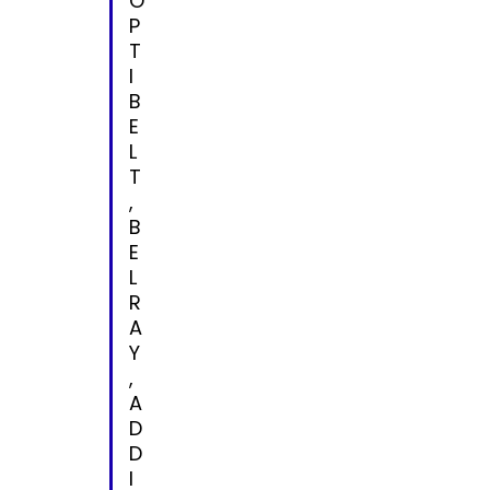
O
P
T
I
B
E
L
T
,
B
E
L
R
A
Y
,
A
D
D
I