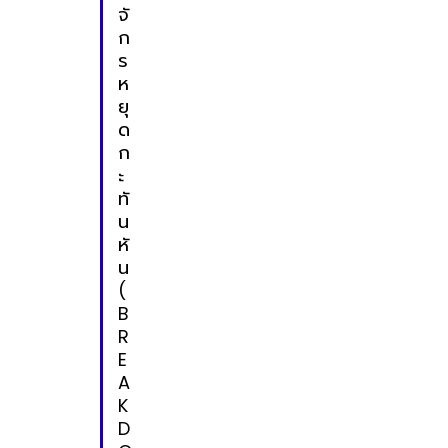
จั
ก
ร
ห
ยุ
ด
ก
ะ
ทั
น
หั
น
(
B
R
E
A
K
D