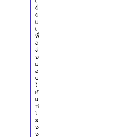
เ
ยี่
ย
ม
เ
พื่
อ
ส่
ง
ม
อ
บ
ใ
ห้
แ
ก่
โ
ร
ง
ง