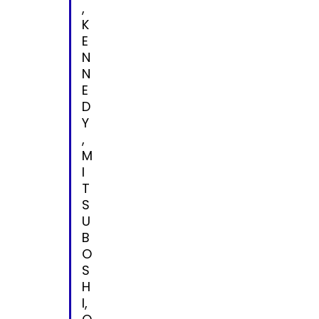
,
K
E
N
N
E
D
Y
,
M
I
T
S
U
B
O
S
H
I,