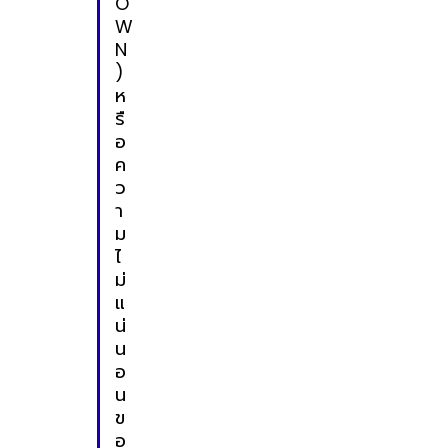
O
W
N
)
ห
รื
อ
ค
ว
า
ม
ไ
ม่
แ
น่
น
อ
น
ข
อ