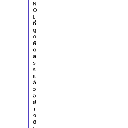
N
O
L
ที่
ถู
ก
คั
ด
ส
ร
ร
แ
ล้
ว
อ
ย่
า
ง
ดี