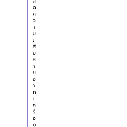
ล
ด
ค
ว
า
ม
เ
สี
ย
ห
า
ย
จ
า
ก
เ
ค
รื่
อ
ง