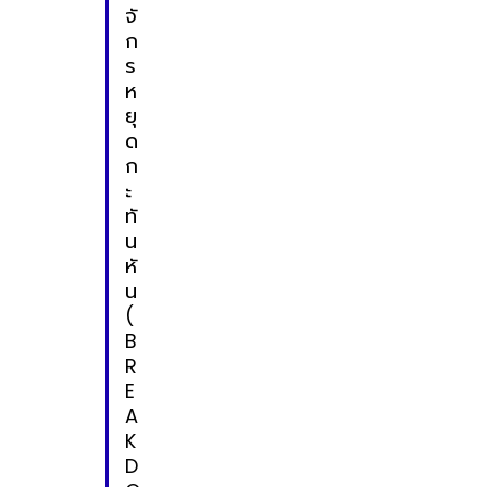
จั
ก
ร
ห
ยุ
ด
ก
ะ
ทั
น
หั
น
(
B
R
E
A
K
D