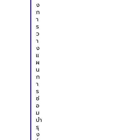
ง
ก
า
ร
ว
า
ง
แ
ผ
น
ก
า
ร
ซ่
อ
ม
บำ
รุ
ง