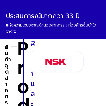
ประสบการณ์มากกว่า 33 ปี
แห่งความเชี่ยวชาญด้านอุตสาหกรรม ที่องค์กรชั้นนำไว้
วางใจ
P
สิ
สิ
น
น
r
ค้า
ค้
อุ
ต
า
o
ส
แ
า
ห
ล
ก
d
ร
ะ