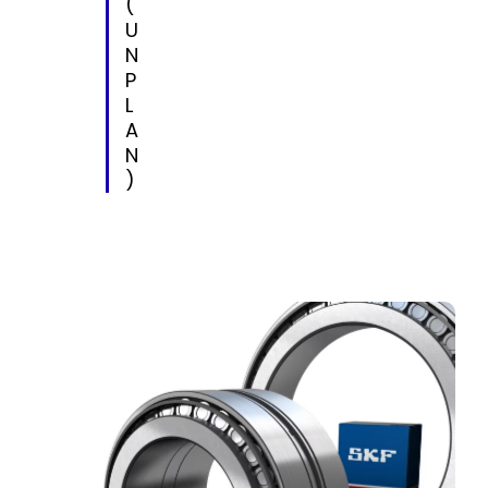
(
U
N
P
L
A
N
)