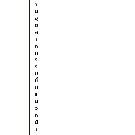
า
น
อุ
ต
ส
า
ห
ก
ร
ร
ม
ชั้
น
แ
น
ว
ห
น้
า