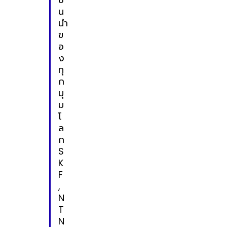
น
นำ
ข
อ
ง
ทุ
ก
มุ
ม
โ
ล
ก
S
K
F
,
N
T
N