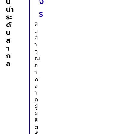
จ
น
นำ
ร
ระ
ดั
สิ
น
บ
ค้
ส
า
า
คุ
ก
ณ
ล
ภ
า
พ
จ
า
ก
ผู้
ผ
ลิ
ต
ชั้