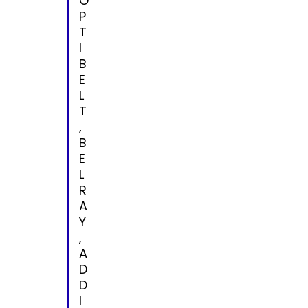
O
P
T
I
B
E
L
T
,
B
E
L
R
A
Y
,
A
D
D
I