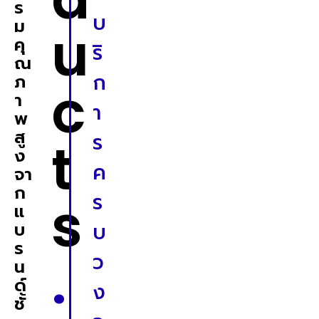
ร
บ
ม
u
คุ
ริ
ณ
ก
ภ
c
า
า
พ
สู
ร
t
ง
ค
จา
ก
s
ร
แ
บ
บ
ร
.
ว
น
ด์
ง
ชั้