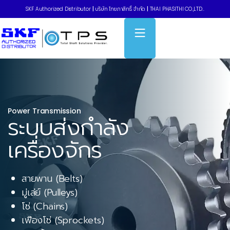
SKF Authorized Distributor
|
บริษัท ไทยภาสิทธิ์ จำกัด
|
THAI PHASITHI CO.,LTD..
Power Transmission
ระบบส่งกำลัง
เครื่องจักร
สายพาน (Belts)
มู่เล่ย์ (Pulleys)
โซ่ (Chains)
เฟืองโซ่ (Sprockets)