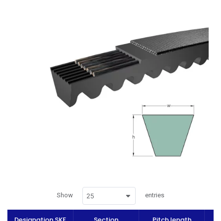
Show
entries
25
Designation SKF
Section
Pitch length