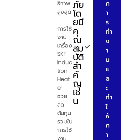
ภัย
ก
ธิภาพ
Control
โด
สูงสุด
ช่วยให้ผู้
า
ยมี
ใช้งาน
ร
คุ
การใช้
สามารถ
ทำ
งาน
ณ
ควบคุม
ง
เครื่อง
สม
เครื่อง
า
SKF
ได้จาก
บัติ
น
Induc
ระยะที่
สำ
แ
tion
ปลอดภัย
คั
ล
Heat
ห่างจาก
ญ
ะ
er
ชิ้นงานที่
เช่
ช่วย
มีความ
ทำ
น
ลด
ร้อนสูง
ใ
ต้นทุน
ห้
รวมใน
ก
การใช้
า
งาน