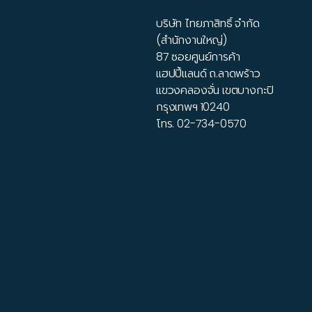
บริษัท ไทยภาสิทธิ์ จำกัด
(สำนักงานใหญ่)
87 ซอยศูนย์การค้า
แฮปปี้แลนด์ ถ.ลาดพร้าว
แขวงคลองจั่น เขตบางกะปิ
กรุงเทพฯ 10240
โทร.
02-734-0570