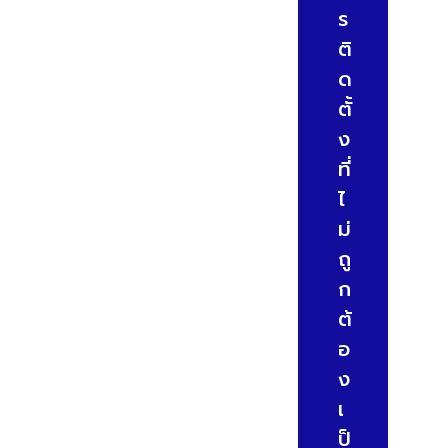
ร
ติ
ด
ตั้
ง
ที่
ไ
ม่
ถู
ก
ต้
อ
ง
เ
ป็