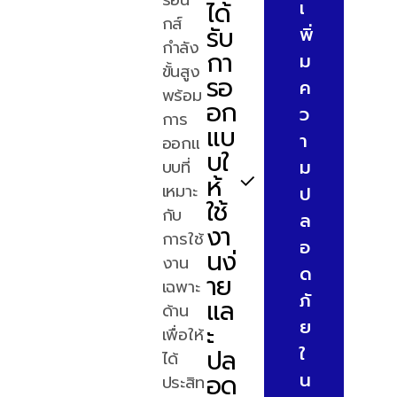
ได้
เ
กส์
รับ
พิ่
โยค
กำลัง
กา
(Yoke)
ม
ขั้นสูง
รอ
ที่
ค
พร้อม
อก
ออกแบบ
ว
การ
แบ
ตามหลัก
า
ออกแ
บใ
การ
ม
บบที่
ยศาสตร์
ห้
เหมาะ
ป
ช่วยลด
ใช้
กับ
ล
ความ
งา
การใช้
อ
เมื่อยล้า
นง่
งาน
ด
ของผู้
าย
เฉพาะ
ปฏิบัติ
ภั
แล
ด้าน
งาน
ย
ะ
เพื่อให้
ใ
ปล
ได้
ระบบ
อด
น
ประสิท
Remote