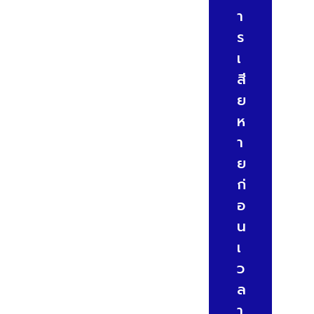
า
ร
เ
สี
ย
ห
า
ย
ก่
อ
น
เ
ว
ล
า