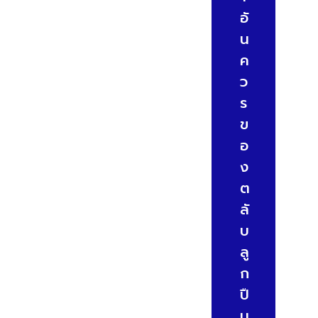
อั
น
ค
ว
ร
ข
อ
ง
ต
ลั
บ
ลู
ก
ปื
น