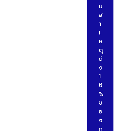
น
ส
า
เ
ห
ตุ
ถึ
ง
1
6
%
ข
อ
ง
ก