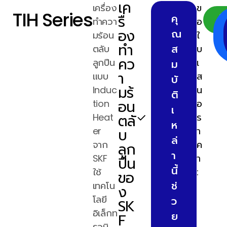
เค
แขน
เครื่อง
ข
TIH Series
รื่
คุ
รองรับ
ทำควา
อ
อง
ณ
ตลับ
มร้อน
ใ
ทำ
ลูกปืน
ส
ตลับ
บ
คว
(Bearing
ลูกปืน
เ
ม
า
Support
แบบ
ส
บั
มร้
Arms)
Induc
น
ติ
อน
ช่วยลด
tion
อ
เ
ความ
ตลั
Heat
ร
ห
เสี่ยงที่
er
บ
า
ล่
ตลับ
จาก
ค
ลูก
า
ลูกปืนจะ
SKF
า
ปืน
นี้
ล้ม
ใช้
:
ขอ
ระหว่าง
ช่
เทคโน
ง
การให้
โลยี
ว
SK
ความ
อิเล็กท
ย
F
ร้อน
รอนิ