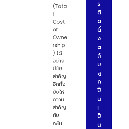
ร
(Tota
ติ
l
ด
Cost
ตั้
of
Owne
ง
rship
ต
) ได้
ลั
อย่าง
บ
มีนัย
ลู
สำคัญ
ก
อีกทั้ง
ปื
ยังให้
น
ความ
เ
สำคัญ
กับ
ป็
หลัก
น