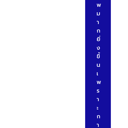
พ
ม
า
ก
ยิ่
ง
ขึ้
น
เ
พ
ร
า
ะ
ก
า