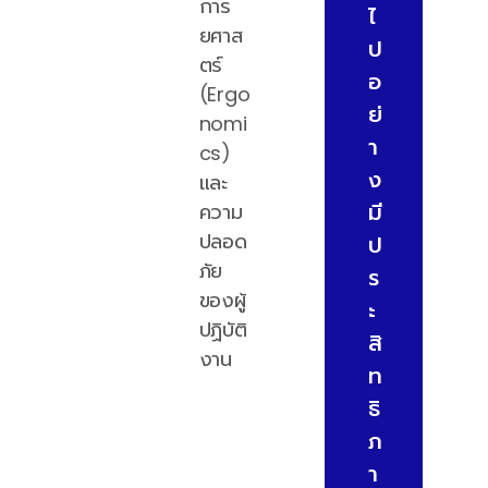
การ
ไ
ยศาส
ป
ตร์
อ
(Ergo
ย่
nomi
า
cs)
ง
และ
มี
ความ
ปลอด
ป
ภัย
ร
ของผู้
ะ
ปฏิบัติ
สิ
งาน
ท
ธิ
ภ
า