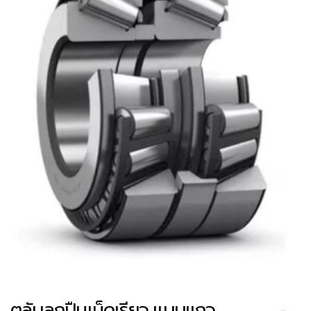
ตลับลูกปืนเม็ดเรียว แบบแถว