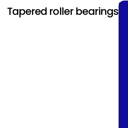
ค
ช
ต
ต
มี
Tapered roller bearings
ว
นิ
ลั
i
ลั
ต
า
ด
บ
บ
ลั
ม
ข
ลู
ร
ลู
บ
สำ
อ
ก
l
ก
ลู
คั
ง
ปื
ปื
ก
ญ
S
น
น
ปื
ข
K
เ
เ
น
อ
F
ม็
ม็
เ
ง
T
ด
ด
ม็
ต
a
เ
ลั
p
เ
ด
รี
ท
บ
e
รี
เ
ย
ลู
r
ย
รี
ว
ก
e
ว
ย
(
ปื
d
T
มี
ว