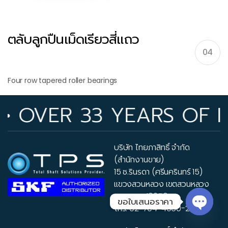
ตลับลูกปืนเม็ดเรียวสี่แถว
04
Four row tapered roller bearings
R 33 YEARS OF INDUST
บริษัท ไทยภาสิทธิ์ จำกัด
(สำนักงานขาย)
15 ซ.รินรดา (ศรีนครินทร์ 15)
แขวงสวนหลวง เขตสวนหลวง
กรุงเทพฯ 10250
ขอใบเสนอราคา
โทร.
02-704-4060-2
Open 