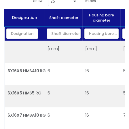
Show
entries
25
Housing bore
Designation
Shaft diameter
diameter
[mm]
[mm]
[
6X16X5 HMSA10 RG
6
16
5
6X16X5 HMS5 RG
6
16
5
6X16X7 HMSA10 RG
6
16
7