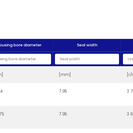
ousing bore diameter
Seal width
m]
[mm]
[r
04
7.95
3 
75
7.95
3 