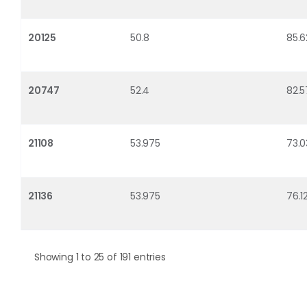
20125
50.8
85.6
20747
52.4
82.5
21108
53.975
73.0
21136
53.975
76.1
Showing 1 to 25 of 191 entries