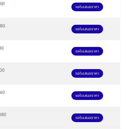
091
ขอใบเสนอราคา
480
ขอใบเสนอราคา
80
ขอใบเสนอราคา
300
ขอใบเสนอราคา
240
ขอใบเสนอราคา
 680
ขอใบเสนอราคา