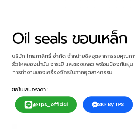
Oil seals ขอบเหล็ก
บริษัท
ไทยภาสิทธิ์ จำกัด
จำหน่ายซีลอุตสาหกรรมคุณภาพ
รั่วไหลของน้ำมัน จาระบี และของเหลว พร้อมป้องกันฝุ่น
การทำงานของเครื่องจักรในภาคอุตสาหกรรม
ขอใบเสนอราคา :
@tps_official
SKF By TPS