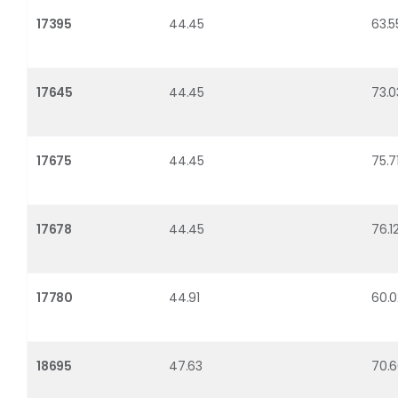
17395
44.45
63.5
17645
44.45
73.0
17675
44.45
75.7
17678
44.45
76.1
17780
44.91
60.0
18695
47.63
70.