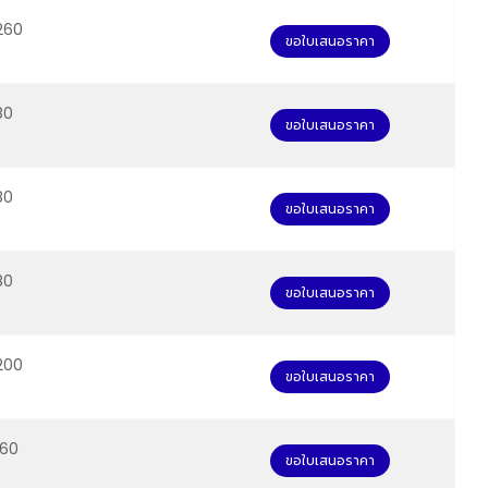
260
ขอใบเสนอราคา
80
ขอใบเสนอราคา
80
ขอใบเสนอราคา
80
ขอใบเสนอราคา
200
ขอใบเสนอราคา
060
ขอใบเสนอราคา