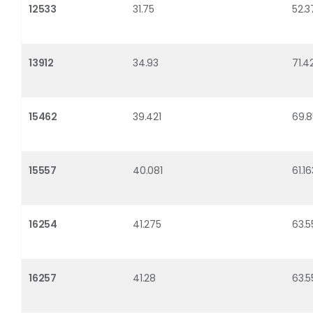
12533
31.75
52.3
13912
34.93
71.4
15462
39.421
69.8
15557
40.081
61.16
16254
41.275
63.5
16257
41.28
63.5