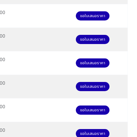
000
ขอใบเสนอราคา
000
ขอใบเสนอราคา
000
ขอใบเสนอราคา
000
ขอใบเสนอราคา
000
ขอใบเสนอราคา
000
ขอใบเสนอราคา