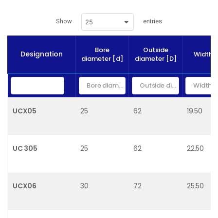
Show
entries
25
Bore
Outside
Designation
Width [
diameter [d]
diameter [D]
UCX05
25
62
19.50
UC 305
25
62
22.50
UCX06
30
72
25.50