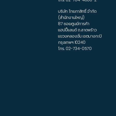
บริษัท ไทยภาสิทธิ์ จำกัด
(สำนักงานใหญ่)
87 ซอยศูนย์การค้า
แฮปปี้แลนด์ ถ.ลาดพร้าว
แขวงคลองจั่น เขตบางกะปิ
กรุงเทพฯ 10240
โทร.
02-734-0570