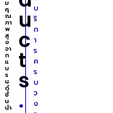
ม
บ
คุ
u
ณ
ริ
ภา
ก
พ
c
สู
า
ง
จา
ร
t
ก
ค
แ
บ
s
ร
ร
น
บ
ด์
.
ว
ชั้
น
ง
นำ