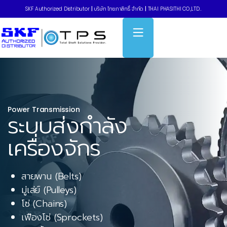
SKF Authorized Distributor
|
บริษัท ไทยภาสิทธิ์ จำกัด
|
THAI PHASITHI CO.,LTD..
Power Transmission
ระบบส่งกำลัง
เครื่องจักร
สายพาน (Belts)
มู่เล่ย์ (Pulleys)
โซ่ (Chains)
เฟืองโซ่ (Sprockets)