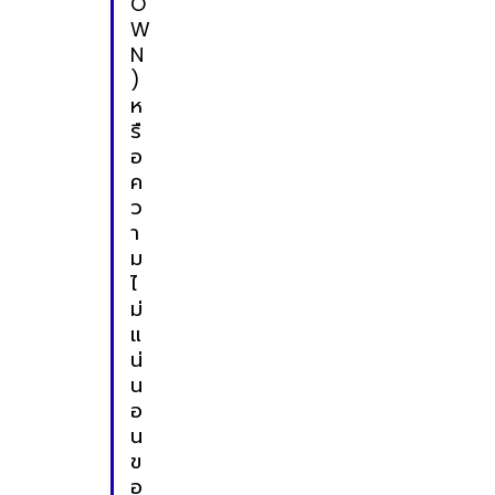
O
W
N
)
ห
รื
อ
ค
ว
า
ม
ไ
ม่
แ
น่
น
อ
น
ข
อ