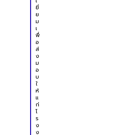
เ
ยี่
ย
ม
เ
พื่
อ
ส่
ง
ม
อ
บ
ใ
ห้
แ
ก่
โ
ร
ง
ง