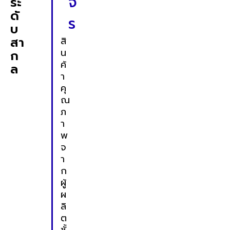
จ
ระ
ดั
ร
บ
สา
สิ
น
ก
ค้
ล
า
คุ
ณ
ภ
า
พ
จ
า
ก
ผู้
ผ
ลิ
ต
ชั้