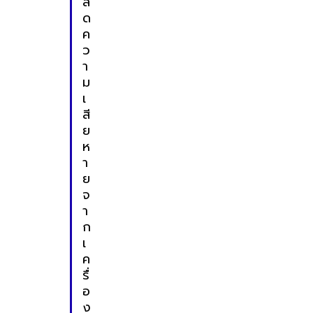
ล
ด
ค
ว
า
ม
เ
สี
ย
ห
า
ย
จ
า
ก
เ
ค
รื่
อ
ง