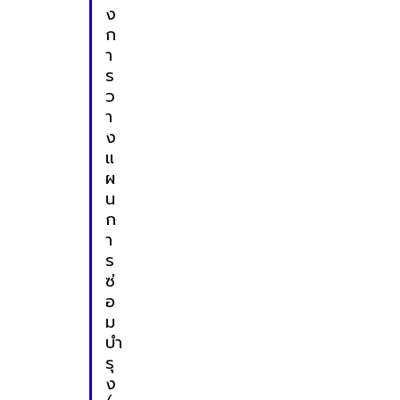
ง
ก
า
ร
ว
า
ง
แ
ผ
น
ก
า
ร
ซ่
อ
ม
บำ
รุ
ง