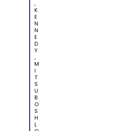
,
K
E
N
N
E
D
Y
,
M
I
T
S
U
B
O
S
H
I,