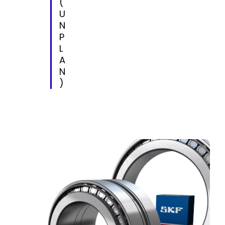
(
U
N
P
L
A
N
)