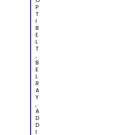
O
P
T
I
B
E
L
T
,
B
E
L
R
A
Y
,
A
D
D
I