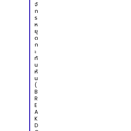
จั
ก
ร
ห
ยุ
ด
ก
ะ
ทั
น
หั
น
(
B
R
E
A
K
D