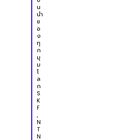
น
นำ
ข
อ
ง
ทุ
ก
มุ
ม
โ
ล
ก
S
K
F
,
N
T
N