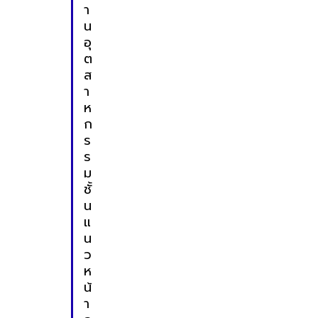
า
น
อุ
ต
ส
า
ห
ก
ร
ร
ม
ชั้
น
แ
น
ว
ห
น้
า