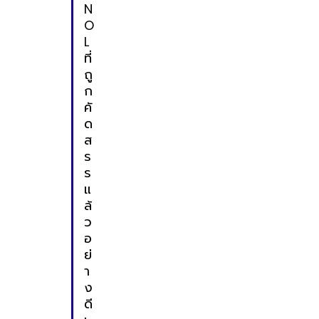
N
O
L
ที่
ถู
ก
คั
ด
ส
ร
ร
แ
ล้
ว
อ
ย่
า
ง
ดี