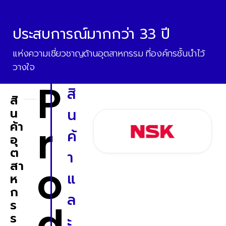
ประสบการณ์มากกว่า 33 ปี
แห่งความเชี่ยวชาญด้านอุตสาหกรรม ที่องค์กรชั้นนำไว้
วางใจ
P
สิ
สิ
น
น
r
ค้า
ค้
อุ
ต
า
o
สา
แ
ห
ก
ล
ร
d
ร
ะ