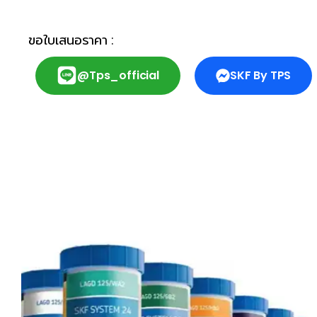
ขอใบเสนอราคา :
@tps_official
SKF By TPS