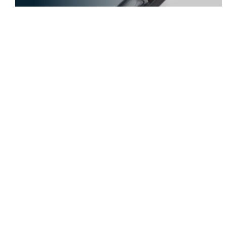
Find Out More
KENNEDY – Work