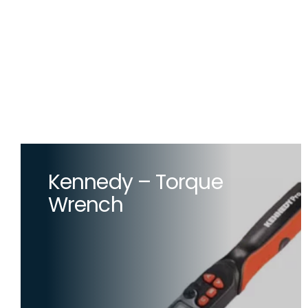
Kennedy – Torque
Wrench