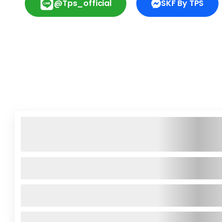
@tps_official
SKF By TPS