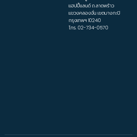
แฮปปี้แลนด์ ถ.ลาดพร้าว
แขวงคลองจั่น เขตบางกะปิ
กรุงเทพฯ 10240
โทร.
02-734-0570