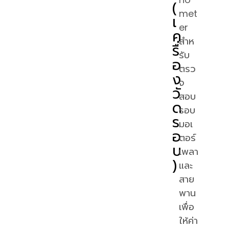
(
met
เ
er
ค
สำห
รื่
รับ
อ
ตรว
ง
จ
วั
สอบ
ด
รอบ
ร
มอเ
อ
ตอร์
บ
เพลา
)
และ
สาย
พาน
เพื่อ
ให้ค่า