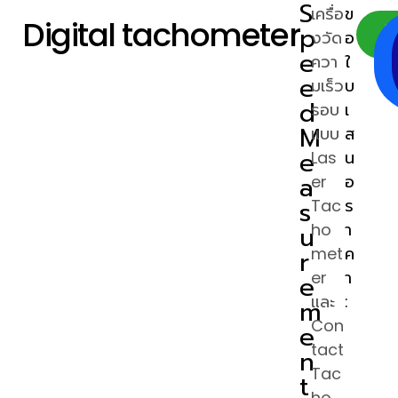
S
เครื่อ
ข
Digital tachometer
p
งวัด
อ
e
ควา
ใ
e
มเร็ว
บ
d
รอบ
เ
M
แบบ
ส
e
Las
น
a
er
อ
s
Tac
ร
u
ho
า
met
ค
r
er
า
e
และ
:
m
Con
e
tact
n
Tac
t
ho