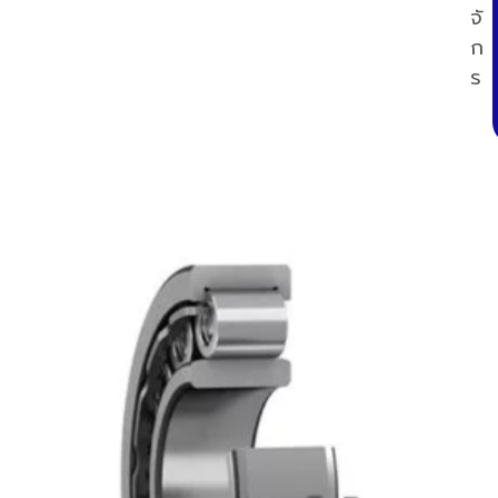
จั
ก
ร