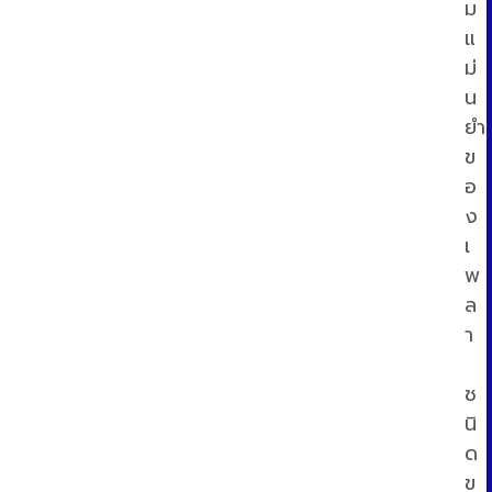
ม
แ
ม่
น
ยำ
ข
อ
ง
เ
พ
ล
า
ช
นิ
ด
ข