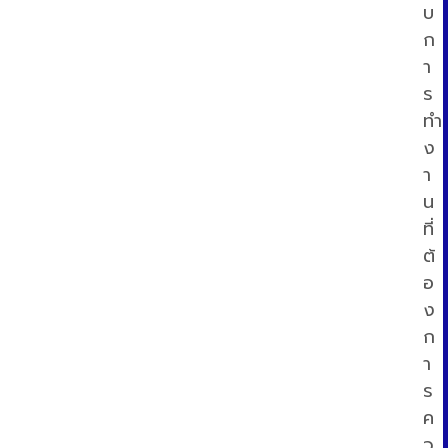
บ
ก
า
ร
ทำ
ง
า
น
ที่
ต้
อ
ง
ก
า
ร
ค
ว