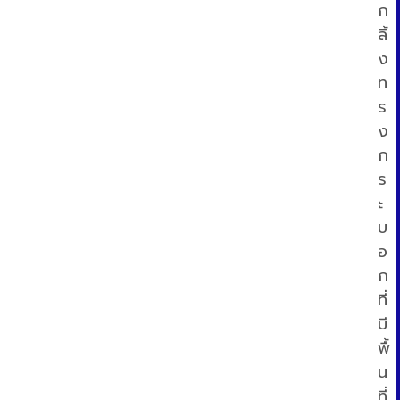
ก
ลิ้
ง
ท
ร
ง
ก
ร
ะ
บ
อ
ก
ที่
มี
พื้
น
ที่