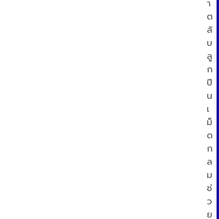
า
ต
ผ
ลั
บ
ช
ลู
ก
ปื
น
เ
ม็
ด
ก
ล
ม
ช่
ว
ย