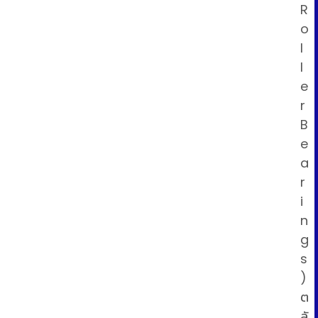
R
o
l
l
e
r
B
e
a
r
i
n
g
s
)
ต
ลั