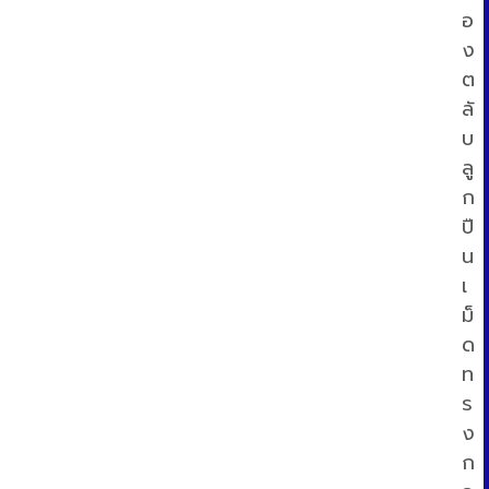
อ
ง
ต
ลั
บ
ลู
ก
ปื
น
เ
ม็
ด
ท
ร
ง
ก