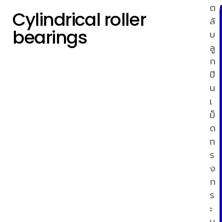
ต
Cylindrical roller
ลั
bearings
บ
ลู
ก
ปื
น
เ
ม็
ด
ท
ร
ง
i
ก
ธ
ร
ะ
ท
บ