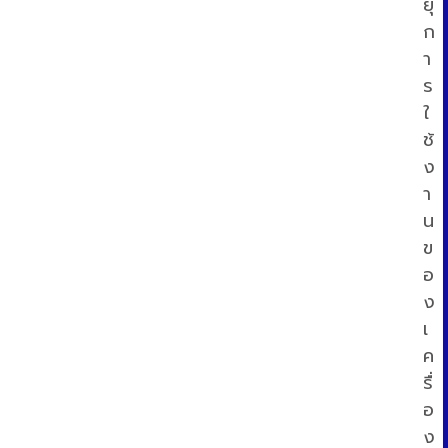
ยุ
ก
า
ร
ใ
ช้
ง
า
น
ข
อ
ง
เ
ค
รื่
อ
ง