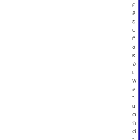
ค
ลื่
อ
น
ที่
ข
อ
ง
เ
พ
ล
า
แ
ต
ก
ต่
า