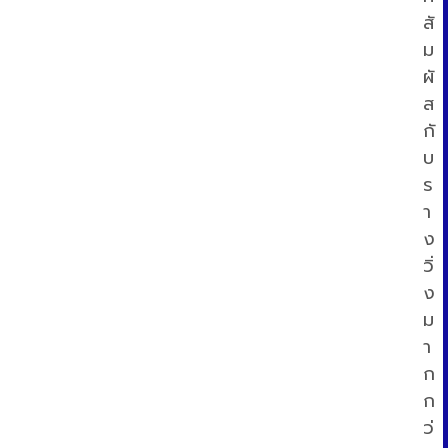
สั
ม
ผั
ส
กั
บ
ร
า
ง
วิ่
ง
ม
า
ก
ก
ว่