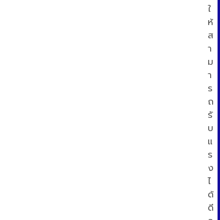
ใ
ห้
ส
า
ม
า
ร
ถ
รั
บ
แ
ร
ง
ไ
ด้
ดี