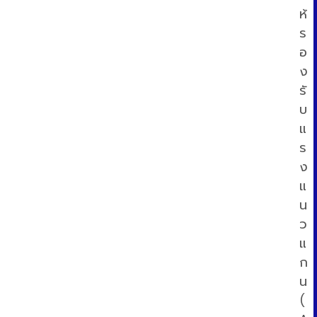
ห้
ร
อ
ง
รั
บ
แ
ร
ง
แ
น
ว
แ
ก
น
(