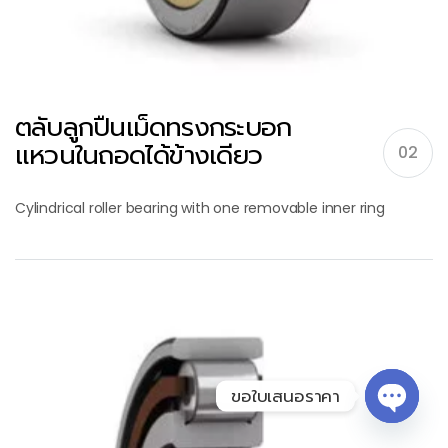
ตลับลูกปืนเม็ดทรงกระบอก
แหวนในถอดได้ข้างเดียว
02
Cylindrical roller bearing with one removable inner ring
ขอใบเสนอราคา
Open 