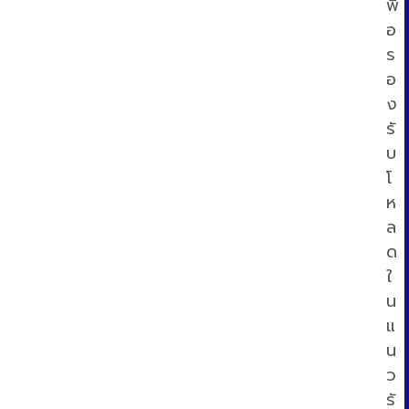
พื่
อ
ร
อ
ง
รั
บ
โ
ห
ล
i
ด
ใ
น
แ
น
ว
รั