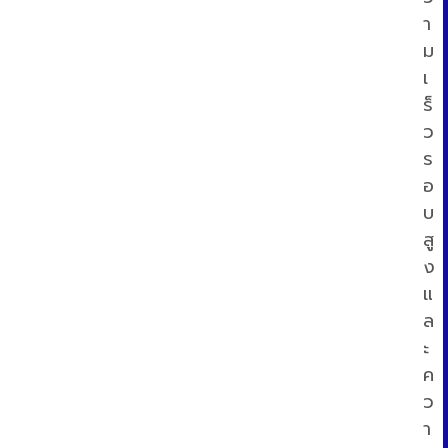
า
ม
เ
ร็
ว
ร
อ
บ
สู
ง
แ
ล
ะ
ค
ว
า