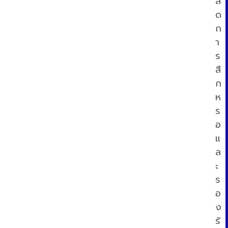
ล
ด
ก
า
ร
สึ
ก
ท
ห
ร
อ
แ
ล
ะ
ร
อ
ง
รั