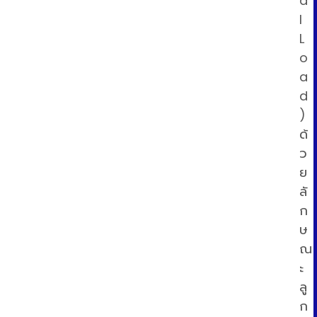
a
l
L
o
a
d
)
ด้
ว
ย
ลั
ก
ษ
ณ
ะ
ลู
ก