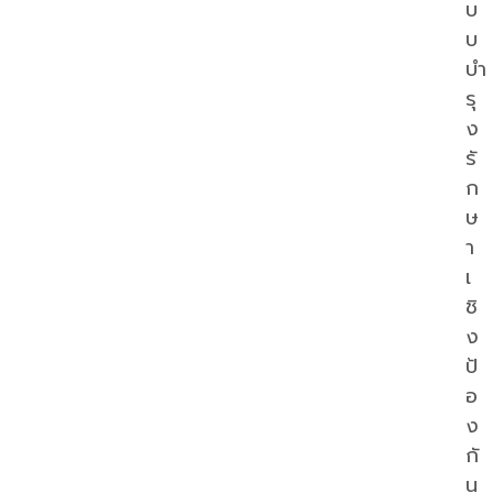
บ
บ
บำ
รุ
ง
รั
ก
ษ
า
เ
ชิ
ง
ป้
อ
ง
กั
น