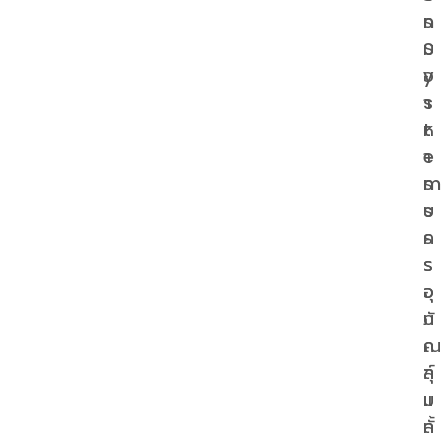
n
ร
S
ม
y
อ
s
า
t
ห
e
า
m
ร
s
บ
ค
ร
ร
ร
อ
จุ
บ
ภั
ค
ณ
ลุ
ฑ์
ม
แ
ทั้
ล