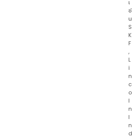
เ
ช่
น
S
K
F
,
L
i
n
c
o
l
n
I
n
d