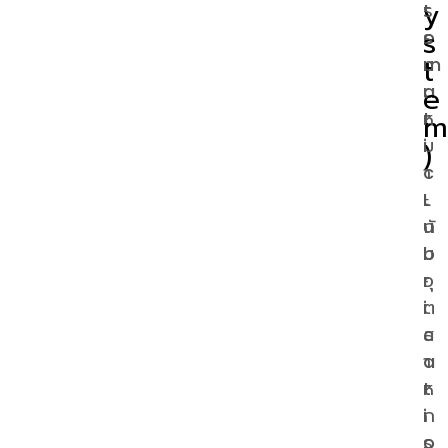
y
t
ร
s
o
ร
t
m
ม
e
a
เ
t
m
ห
i
ม
)
c
า
L
ะ
u
กั
b
บ
r
อุ
i
ต
c
ส
a
า
t
ห
i
ก
o
ร