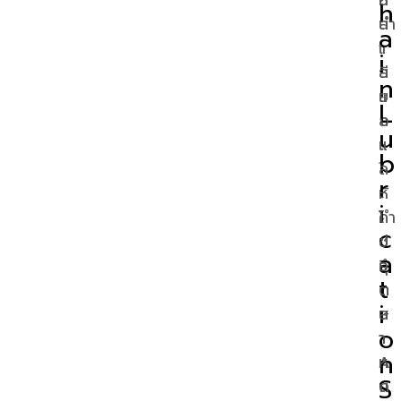
h
น่
ลำ
a
า
เ
i
ย
ลี
n
แ
ย
L
ล
ง
u
ะ
แ
b
ใ
ล
r
ห้
ะ
i
คำ
โ
c
ป
ซ่
a
รึ
อุ
t
ก
ต
i
ษ
ส
o
า
า
n
A
ห
S
u
ก