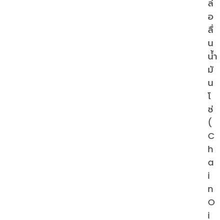
ล่
อ
ลื่
น
น้ำ
มั
น
โ
ซ่
(
C
h
a
i
n
O
i