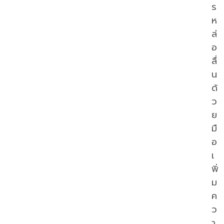
ร
ห
ล่
อ
ลื่
น
ด้
ว
ย
มื
อ
เ
พิ่
ม
ค
ว
า