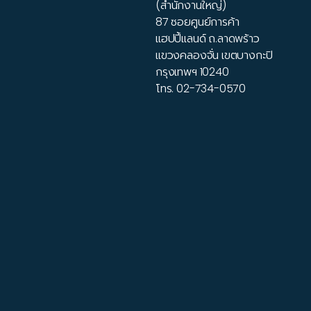
(สำนักงานใหญ่)
87 ซอยศูนย์การค้า
แฮปปี้แลนด์ ถ.ลาดพร้าว
แขวงคลองจั่น เขตบางกะปิ
กรุงเทพฯ 10240
โทร.
02-734-0570