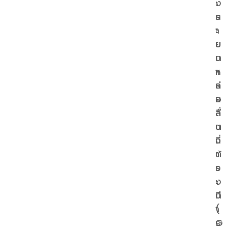
ง
ะ
ร
ส
ะ
า
บ
ย
บ
ก
ห
า
ล่
ร
อ
ผ
ลื่
ลิ
น
ต
จ
ที่
า
ต้
ร
อ
ะ
ง
บี
ก
(
า
G
ร