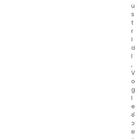
u
s
t
r
i
a
l
,
V
o
g
l
e
ช่
ว
ย