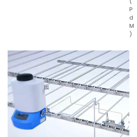
(
P
d
M
)