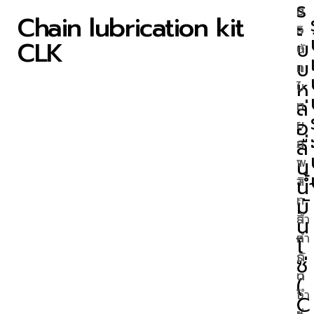
ร
บ
อ
Chain lubrication kit
ะ
ริ
อ
CLK
บ
ษั
ก
บ
ท
แ
ห
ไ
บ
ล่
ท
บ
อ
ย
เ
ลื่
ภ
ฉ
น
า
พ
สิ
น้
า
ท
ะ
มั
ธิ์
สำ
น
จำ
ห
โ
กั
รั
ซ่
ด
บ
(
จำ
โ
C
ห
ซ่