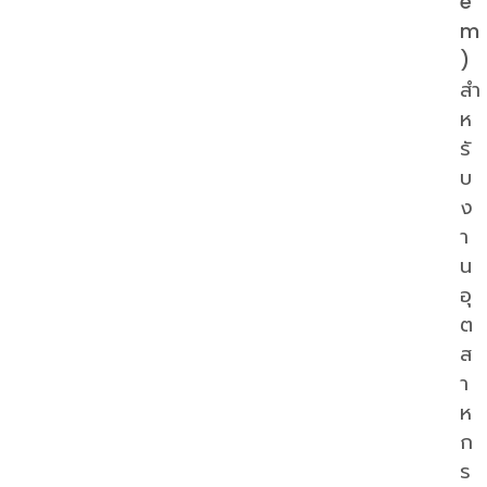
e
m
)
สำ
ห
รั
บ
ง
า
น
อุ
ต
ส
า
ห
ก
ร