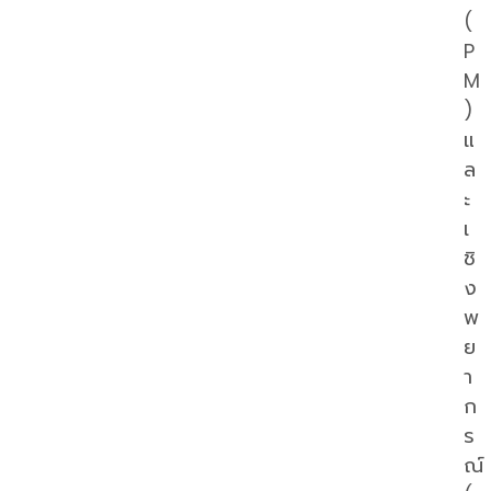
(
P
M
)
แ
ล
ะ
เ
ชิ
ง
พ
ย
า
ก
ร
ณ์