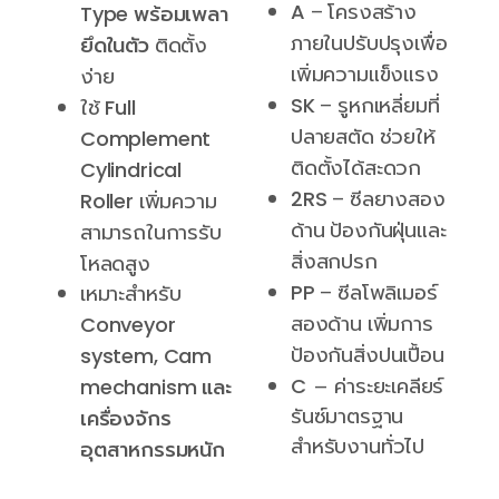
A
– โครงสร้าง
Type พร้อมเพลา
ภายในปรับปรุงเพื่อ
ยึดในตัว
ติดตั้ง
เพิ่มความแข็งแรง
ง่าย
SK
– รูหกเหลี่ยมที่
ใช้
Full
ปลายสตัด ช่วยให้
Complement
ติดตั้งได้สะดวก
Cylindrical
2RS
– ซีลยางสอง
Roller
เพิ่มความ
ด้าน ป้องกันฝุ่นและ
สามารถในการรับ
สิ่งสกปรก
โหลดสูง
เหมาะสำหรับ
PP
– ซีลโพลิเมอร์
สองด้าน เพิ่มการ
Conveyor
ป้องกันสิ่งปนเปื้อน
system, Cam
– ค่าระยะเคลียร์
C
mechanism และ
รันซ์มาตรฐาน
เครื่องจักร
สำหรับงานทั่วไป
อุตสาหกรรมหนัก