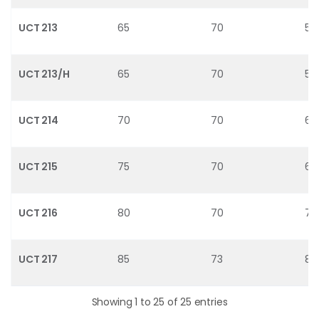
UCT 213
65
70
57
UCT 213/H
65
70
57
UCT 214
70
70
62
UCT 215
75
70
66
UCT 216
80
70
71.
UCT 217
85
73
83
Showing 1 to 25 of 25 entries