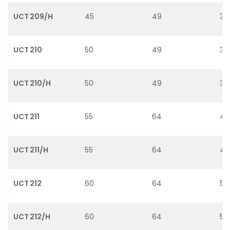
UCT 209/H
45
49
33.
UCT 210
50
49
35.
UCT 210/H
50
49
35.
UCT 211
55
64
43
UCT 211/H
55
64
43
UCT 212
60
64
52
UCT 212/H
60
64
52