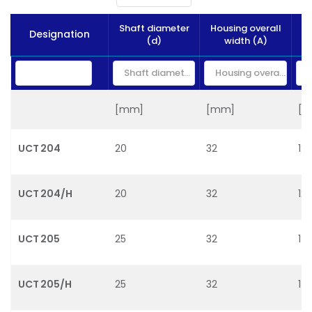
Shaft diameter
Housing overall
B
Designation
(d)
width (A)
[mm]
[mm]
[k
UCT 204
20
32
12.
UCT 204/H
20
32
12.
UCT 205
25
32
14
UCT 205/H
25
32
14