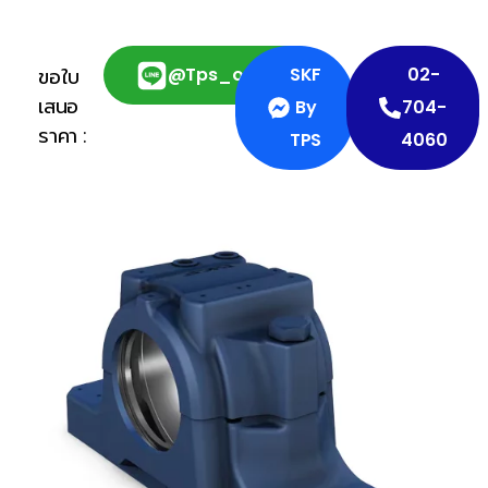
@tps_official
SKF
02-
ขอใบ
เสนอ
By
704-
ราคา :
TPS
4060