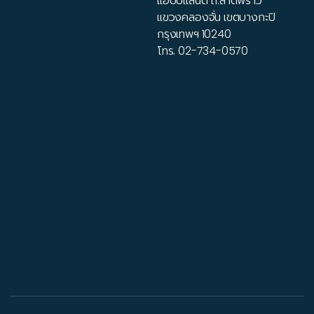
แฮปปี้แลนด์ ถ.ลาดพร้าว
แขวงคลองจั่น เขตบางกะปิ
กรุงเทพฯ 10240
โทร.
02-734-0570