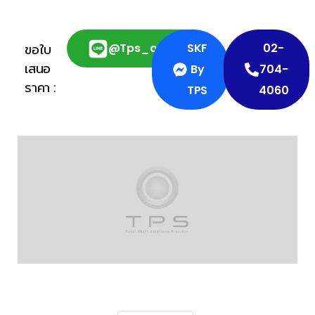
@tps_official
SKF
02-
ขอใบ
เสนอ
By
704-
ราคา :
TPS
4060