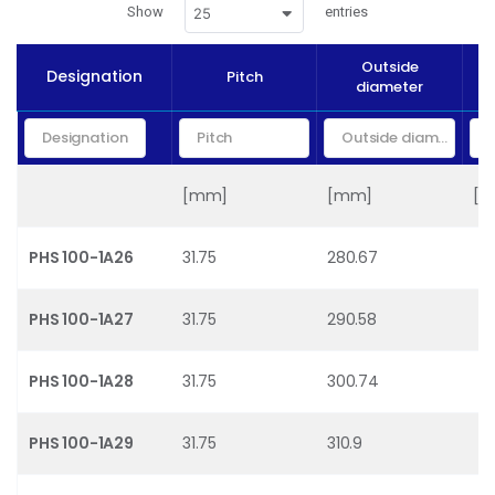
Show
entries
25
Outside
Designation
Pitch
diameter
[mm]
[mm]
[
PHS 100-1A26
31.75
280.67
PHS 100-1A27
31.75
290.58
PHS 100-1A28
31.75
300.74
PHS 100-1A29
31.75
310.9