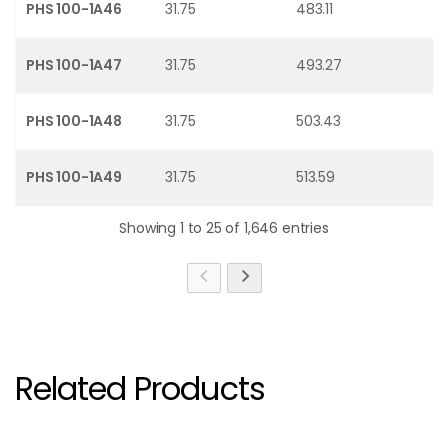
PHS 100-1A46
31.75
483.11
PHS 100-1A47
31.75
493.27
PHS 100-1A48
31.75
503.43
PHS 100-1A49
31.75
513.59
Showing 1 to 25 of 1,646 entries
Related Products