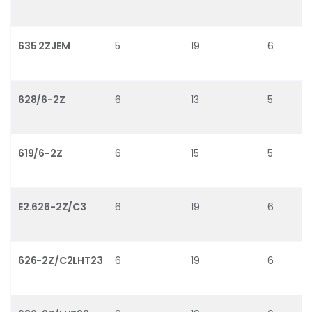
635 2ZJEM
5
19
6
628/6-2Z
6
13
5
619/6-2Z
6
15
5
E2.626-2Z/C3
6
19
6
626-2Z/C2LHT23
6
19
6