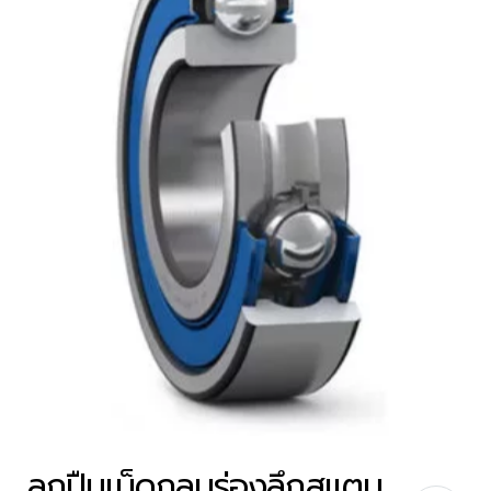
ลูกปืนเม็ดกลมร่องลึกสแตน