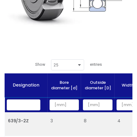
Show
entries
25
Bore
Outside
Designation
Width [
diameter [d]
diameter [D]
639/3-2Z
3
8
4