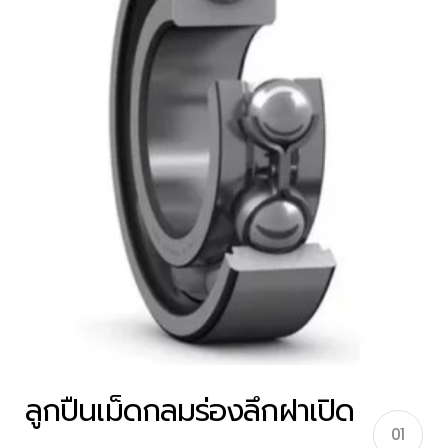
ลูกปืนเม็ดกลมร่องลึกฝาเปิด
01