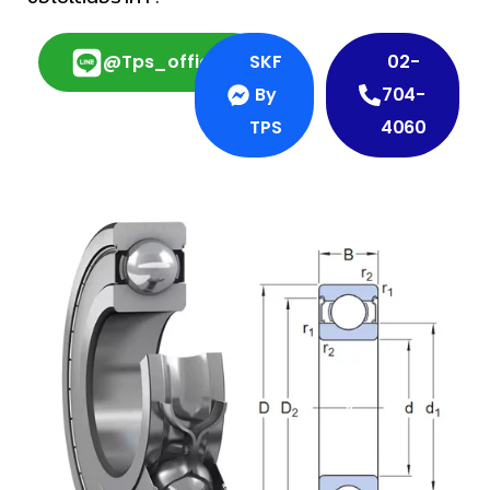
@tps_official
SKF
02-
By
704-
TPS
4060