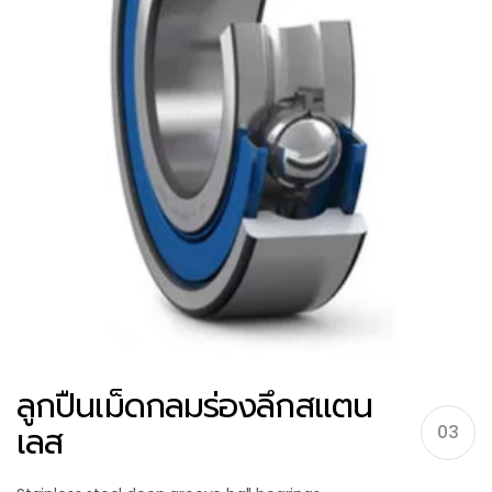
ลูกปืนเม็ดกลมร่องลึกสแตน
เลส
03