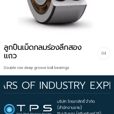
ลูกปืนเม็ดกลมร่องลึกสอง
แถว
04
Double row deep groove ball bearings
 OF INDUSTRY EXPERIE
บริษัท ไทยภาสิทธิ์ จำกัด
(สำนักงานขาย)
15 ซ.รินรดา (ศรีนครินทร์ 15)