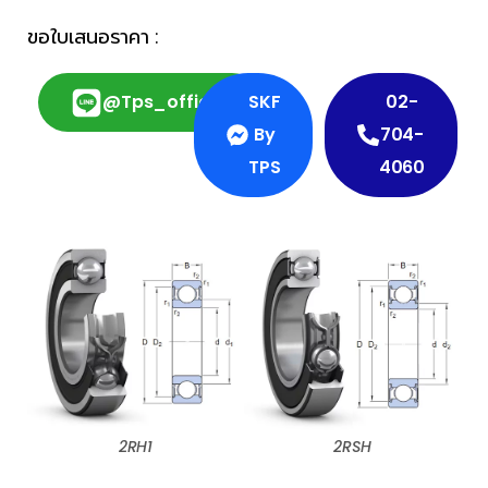
ขอใบเสนอราคา :
@tps_official
SKF
02-
By
704-
TPS
4060
2RH1
2RSH